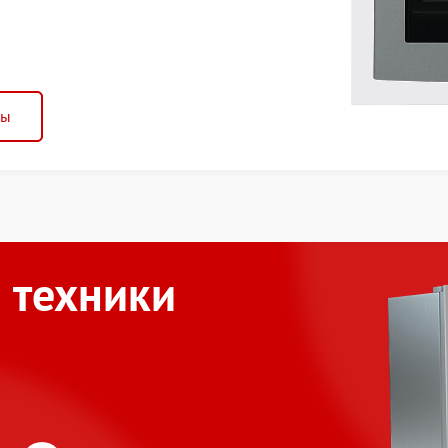
ны
 техники