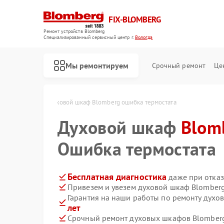
FIX-BLOMBERG
Ремонт устройств Blomberg
Специализированный cервисный центр г.
Вологда
Мы ремонтируем
Срочный ремонт
Це
berg в Вологде
Духовой шкаф Blomberg ошибка термостата
Духовой шкаф
Blom
Ошибка термостата
Бесплатная диагностика
даже при отказ
Привезем и увезем духовой шкаф Blomberg
Гарантия на наши работы по ремонту дух
лет
Ремонт варочных панелей Blomberg
Ремонт кухонных плит Blomberg
Ремонт микроволновых печей Blomberg
Ремонт посудомоечных машин Blomberg
Ремонт стиральных машин Blomberg
Ремонт холодильных камер Blomberg
Ремонт холодильников Blomberg
Срочный ремонт духовых шкафов Blomberg