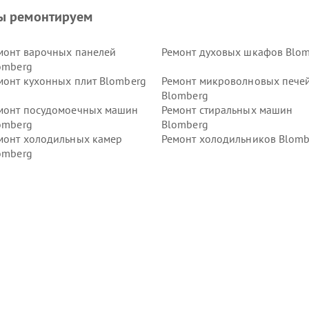
ы ремонтируем
монт варочных панелей
Ремонт духовых шкафов Blo
omberg
монт кухонных плит Blomberg
Ремонт микроволновых пече
Blomberg
монт посудомоечных машин
Ремонт стиральных машин
omberg
Blomberg
монт холодильных камер
Ремонт холодильников Blomb
omberg