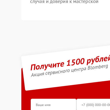
случая и доверия к мастерской
Получите 1500 рубле
Акция сервисного центра Blomberg