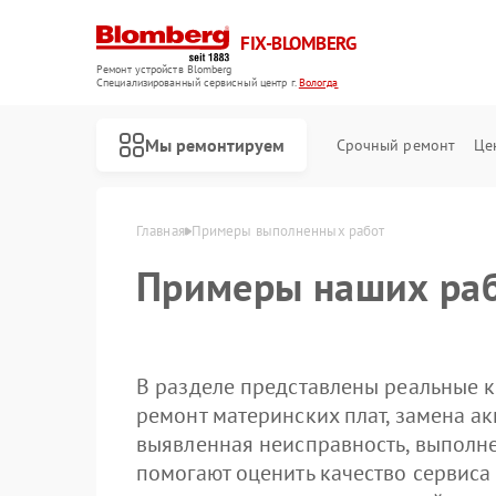
FIX-BLOMBERG
Ремонт устройств Blomberg
Специализированный cервисный центр г.
Вологда
Мы ремонтируем
Срочный ремонт
Це
Главная
Примеры выполненных работ
Примеры наших раб
В разделе представлены реальные к
ремонт материнских плат, замена ак
выявленная неисправность, выполн
помогают оценить качество сервиса
Ремонт варочных панелей Blomberg
Ремонт духовых шкафов Blomberg
Ремонт кухонных плит Blomberg
Ремонт микроволновых печей Blomberg
Ремонт посудомоечных машин Blomberg
Ремонт стиральных машин Blomberg
Ремонт холодильных камер Blomberg
Ремонт холодильников Blomberg