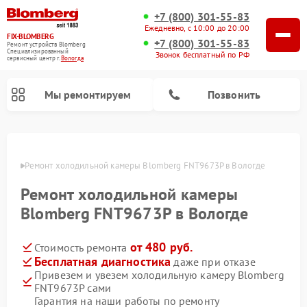
+7 (800) 301-55-83
Ежедневно, с 10:00 до 20:00
FIX-BLOMBERG
+7 (800) 301-55-83
Ремонт устройств Blomberg
Специализированный
Звонок бесплатный по РФ
cервисный центр г.
Вологда
Мы ремонтируем
Позвонить
логде
Ремонт холодильной камеры Blomberg FNT9673P в Вологде
Ремонт холодильной камеры
Blomberg FNT9673P в Вологде
от 480 руб.
Стоимость ремонта
Бесплатная диагностика
даже при отказе
Привезем и увезем холодильную камеру Blomberg
Ремонт варочных панелей Blomberg
Ремонт кухонных плит Blomberg
Ремонт посудомоечных машин Blomberg
Ремонт холодильников Blomberg
Ремонт духовых шкафов Blomberg
Ремонт микроволновых печей Blomberg
Ремонт стиральных машин Blomberg
FNT9673P сами
Гарантия на наши работы по ремонту