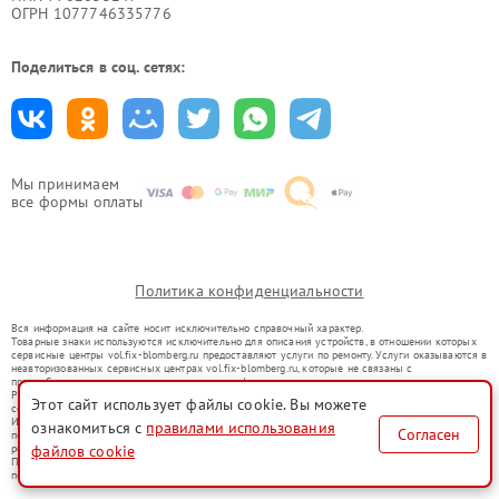
ОГРН 1077746335776
Поделиться в соц. сетях:
Мы принимаем
все формы оплаты
Политика конфиденциальности
Вся информация на сайте носит исключительно справочный характер.
Товарные знаки используются исключительно для описания устройств, в отношении которых
сервисные центры vol.fix-blomberg.ru предоставляют услуги по ремонту. Услуги оказываются в
неавторизованных сервисных центрах vol.fix-blomberg.ru, которые не связаны с
правообладателями товарных знаков или их официальными представителями.
Ремонт осуществляется для устройств, уже введенных в гражданский оборот в соответствии
Этот сайт использует файлы cookie. Вы можете
со статьей 1487 ГК РФ.
Использование товарных знаков не преследует цели индивидуализации услуг или введения
ознакомиться с
правилами использования
Согласен
потребителей в заблуждение, а служит для информирования о предоставляемых услугах по
файлов cookie
ремонту техники указанных брендов.
Представленная на сайте информация не является публичной офертой, определяемой
положениями Статьи 437(2) Гражданского кодекса РФ