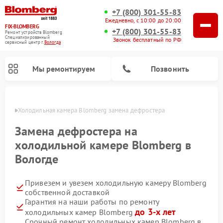
+7 (800) 301-55-83
Ежедневно, с 10:00 до 20:00
FIX-BLOMBERG
+7 (800) 301-55-83
Ремонт устройств Blomberg
Специализированный
Звонок бесплатный по РФ
cервисный центр г.
Вологда
Мы ремонтируем
Позвонить
логде
Холодильная камера Blomberg замена дефростера
Замена дефростера на
холодильной камере Blomberg в
Вологде
Привезем и увезем холодильную камеру Blomberg
собственной доставкой
Гарантия на наши работы по ремонту
Ремонт варочных панелей Blomberg
Ремонт кухонных плит Blomberg
Ремонт посудомоечных машин Blomberg
Ремонт холодильников Blomberg
Ремонт духовых шкафов Blomberg
Ремонт микроволновых печей Blomberg
Ремонт стиральных машин Blomberg
до 3-х лет
холодильных камер Blomberg
Срочный ремонт холодильных камер Blomberg в