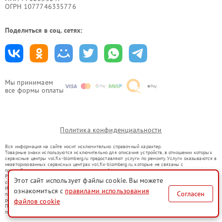
ОГРН 1077746335776
Поделиться в соц. сетях:
Мы принимаем
все формы оплаты
Политика конфиденциальности
Вся информация на сайте носит исключительно справочный характер.
Товарные знаки используются исключительно для описания устройств, в отношении которых
сервисные центры vol.fix-blomberg.ru предоставляют услуги по ремонту. Услуги оказываются в
неавторизованных сервисных центрах vol.fix-blomberg.ru, которые не связаны с
правообладателями товарных знаков или их официальными представителями.
Ремонт осуществляется для устройств, уже введенных в гражданский оборот в соответствии
Этот сайт использует файлы cookie. Вы можете
со статьей 1487 ГК РФ.
Использование товарных знаков не преследует цели индивидуализации услуг или введения
ознакомиться с
правилами использования
Согласен
потребителей в заблуждение, а служит для информирования о предоставляемых услугах по
файлов cookie
ремонту техники указанных брендов.
Представленная на сайте информация не является публичной офертой, определяемой
положениями Статьи 437(2) Гражданского кодекса РФ