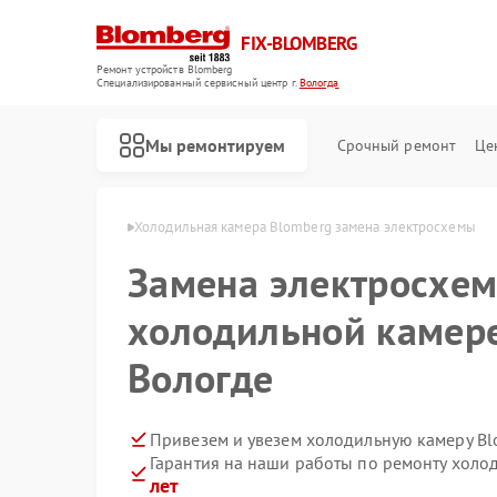
FIX-BLOMBERG
Ремонт устройств Blomberg
Специализированный cервисный центр г.
Вологда
Мы ремонтируем
Срочный ремонт
Це
Blomberg в Вологде
Холодильная камера Blomberg замена электросхемы
Замена электросхем
холодильной камере
Вологде
Привезем и увезем холодильную камеру Bl
Гарантия на наши работы по ремонту хол
Ремонт варочных панелей Blomberg
Ремонт духовых шкафов Blomberg
Ремонт кухонных плит Blomberg
Ремонт микроволновых печей Blomberg
Ремонт посудомоечных машин Blomberg
Ремонт стиральных машин Blomberg
Ремонт холодильников Blomberg
лет