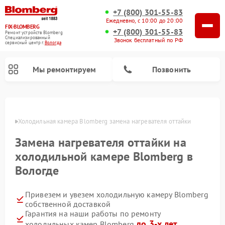
+7 (800) 301-55-83
Ежедневно, с 10:00 до 20:00
FIX-BLOMBERG
+7 (800) 301-55-83
Ремонт устройств Blomberg
Специализированный
Звонок бесплатный по РФ
cервисный центр г.
Вологда
Мы ремонтируем
Позвонить
логде
Холодильная камера Blomberg замена нагревателя оттайки
Замена нагревателя оттайки на
холодильной камере Blomberg в
Вологде
Привезем и увезем холодильную камеру Blomberg
собственной доставкой
Ремонт варочных панелей Blomberg
Ремонт кухонных плит Blomberg
Ремонт посудомоечных машин Blomberg
Ремонт холодильников Blomberg
Ремонт духовых шкафов Blomberg
Ремонт микроволновых печей Blomberg
Ремонт стиральных машин Blomberg
Гарантия на наши работы по ремонту
до 3-х лет
холодильных камер Blomberg