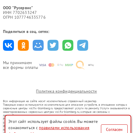
ООО "Русервис"
ИНН 7702633247
ОГРН 1077746335776
Поделиться в соц. сетях:
Мы принимаем
все формы оплаты
Политика конфиденциальности
Вся информация на сайте носит исключительно справочный характер.
Товарные знаки используются исключительно для описания устройств, в отношении которых
сервисные центры vol.fix-blomberg.ru предоставляют услуги по ремонту. Услуги оказываются в
неавторизованных сервисных центрах vol.fix-blomberg.ru, которые не связаны с
правообладателями товарных знаков или их официальными представителями.
Ремонт осуществляется для устройств, уже введенных в гражданский оборот в соответствии
Этот сайт использует файлы cookie. Вы можете
со статьей 1487 ГК РФ.
Использование товарных знаков не преследует цели индивидуализации услуг или введения
ознакомиться с
правилами использования
Согласен
потребителей в заблуждение, а служит для информирования о предоставляемых услугах по