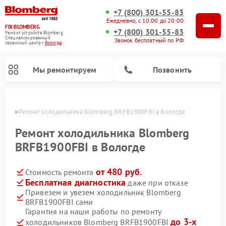
+7 (800) 301-55-83
Ежедневно, с 10:00 до 20:00
FIX-BLOMBERG
+7 (800) 301-55-83
Ремонт устройств Blomberg
Специализированный
Звонок бесплатный по РФ
cервисный центр г.
Вологда
Мы ремонтируем
Позвонить
логде
Ремонт холодильника Blomberg BRFB1900FBI в Вологде
Ремонт холодильника Blomberg
BRFB1900FBI в Вологде
от 480 руб.
Стоимость ремонта
Бесплатная диагностика
даже при отказе
Привезем и увезем холодильник Blomberg
BRFB1900FBI сами
Ремонт варочных панелей Blomberg
Ремонт кухонных плит Blomberg
Ремонт посудомоечных машин Blomberg
Ремонт холодильных камер Blomberg
Ремонт духовых шкафов Blomberg
Ремонт микроволновых печей Blomberg
Ремонт стиральных машин Blomberg
Гарантия на наши работы по ремонту
до 3-х
холодильников Blomberg BRFB1900FBI