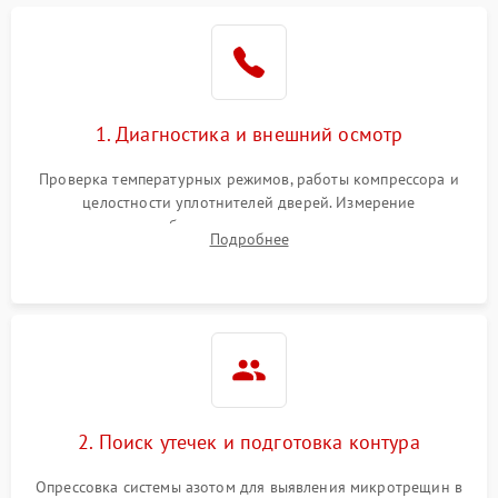
Образование конденсата
1800 ₽
Подробнее →
на стенках
Сбой в работе инвертора
2100 ₽
Подробнее →
1. Диагностика и внешний осмотр
Запах горелого при
2000 ₽
Подробнее →
Проверка температурных режимов, работы компрессора и
работе
целостности уплотнителей дверей. Измерение
сопротивления обмоток мотора, проверка термостата и
Не включается
Подробнее
1000 ₽
Подробнее →
считывание кодов ошибок с электронного дисплея.
холодильник
Проблемы с системой
автоматической
1800 ₽
Подробнее →
разморозки
2. Поиск утечек и подготовка контура
Опрессовка системы азотом для выявления микротрещин в