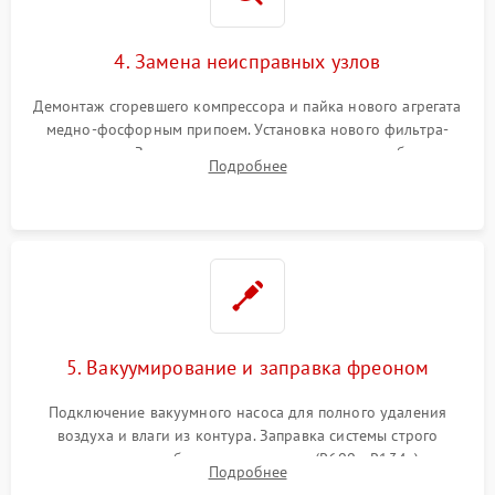
4. Замена неисправных узлов
Демонтаж сгоревшего компрессора и пайка нового агрегата
медно-фосфорным припоем. Установка нового фильтра-
осушителя. Замена изношенных вентиляторов обдува,
Подробнее
сломанных заслонок или поврежденных дверных петель.
5. Вакуумирование и заправка фреоном
Подключение вакуумного насоса для полного удаления
воздуха и влаги из контура. Заправка системы строго
дозированным объемом хладагента (R600a, R134a) по
Подробнее
электронным весам. Контроль рабочего давления в системе.