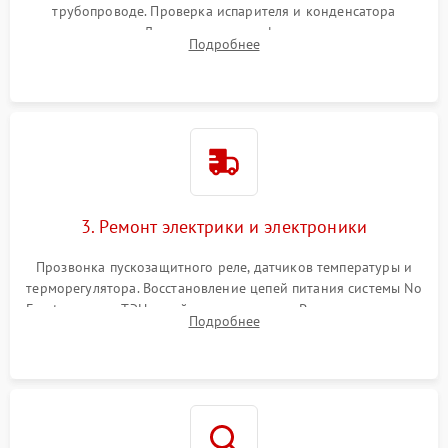
трубопроводе. Проверка испарителя и конденсатора
течеискателем. Демонтаж старого фильтра-осушителя и
Подробнее
продувка капиллярной трубки для устранения засоров.
3. Ремонт электрики и электроники
Прозвонка пускозащитного реле, датчиков температуры и
терморегулятора. Восстановление цепей питания системы No
Frost, включая ТЭН оттайки и вентилятор. Ремонт или замена
Подробнее
платы управления при сбоях алгоритмов.