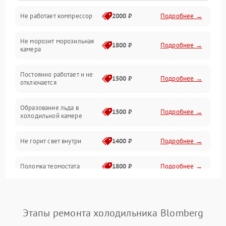
Не работает компрессор
2000 ₽
Подробнее →
Электропитание
Не морозит морозильная
Дренаж
1800 ₽
Подробнее →
камера
Оттайка
Постоянно работает и не
1500 ₽
Подробнее →
отключается
Программное обеспечение
Образование льда в
1500 ₽
Подробнее →
холодильной камере
Не горит свет внутри
1400 ₽
Подробнее →
Поломка термостата
1800 ₽
Подробнее →
Не работает вентилятор
1800 ₽
Подробнее →
Этапы ремонта холодильника Blomberg
Поломка системы No Frost
2600 ₽
Подробнее →