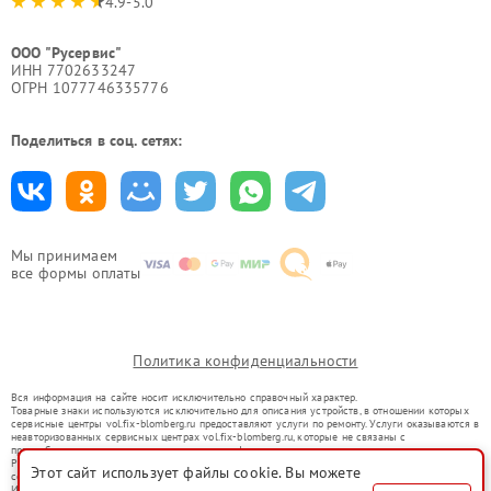
4.9-5.0
ООО "Русервис"
ИНН 7702633247
ОГРН 1077746335776
Поделиться в соц. сетях:
Мы принимаем
все формы оплаты
Политика конфиденциальности
Вся информация на сайте носит исключительно справочный характер.
Товарные знаки используются исключительно для описания устройств, в отношении которых
сервисные центры vol.fix-blomberg.ru предоставляют услуги по ремонту. Услуги оказываются в
неавторизованных сервисных центрах vol.fix-blomberg.ru, которые не связаны с
правообладателями товарных знаков или их официальными представителями.
Ремонт осуществляется для устройств, уже введенных в гражданский оборот в соответствии
Этот сайт использует файлы cookie. Вы можете
со статьей 1487 ГК РФ.
Использование товарных знаков не преследует цели индивидуализации услуг или введения