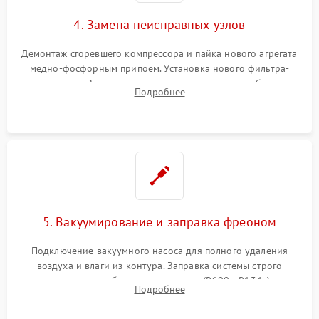
4. Замена неисправных узлов
Демонтаж сгоревшего компрессора и пайка нового агрегата
медно-фосфорным припоем. Установка нового фильтра-
осушителя. Замена изношенных вентиляторов обдува,
Подробнее
сломанных заслонок или поврежденных дверных петель.
5. Вакуумирование и заправка фреоном
Подключение вакуумного насоса для полного удаления
воздуха и влаги из контура. Заправка системы строго
дозированным объемом хладагента (R600a, R134a) по
Подробнее
электронным весам. Контроль рабочего давления в системе.