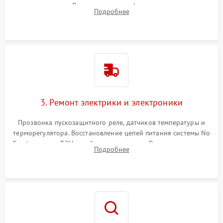
течеискателем. Демонтаж старого фильтра-осушителя и
Подробнее
продувка капиллярной трубки для устранения засоров.
3. Ремонт электрики и электроники
Прозвонка пускозащитного реле, датчиков температуры и
терморегулятора. Восстановление цепей питания системы No
Frost, включая ТЭН оттайки и вентилятор. Ремонт или замена
Подробнее
платы управления при сбоях алгоритмов.