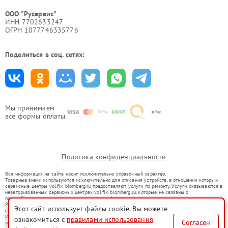
ООО "Русервис"
ИНН 7702633247
ОГРН 1077746335776
Поделиться в соц. сетях:
Мы принимаем
все формы оплаты
Политика конфиденциальности
Вся информация на сайте носит исключительно справочный характер.
Товарные знаки используются исключительно для описания устройств, в отношении которых
сервисные центры vol.fix-blomberg.ru предоставляют услуги по ремонту. Услуги оказываются в
неавторизованных сервисных центрах vol.fix-blomberg.ru, которые не связаны с
правообладателями товарных знаков или их официальными представителями.
Ремонт осуществляется для устройств, уже введенных в гражданский оборот в соответствии
Этот сайт использует файлы cookie. Вы можете
со статьей 1487 ГК РФ.
Использование товарных знаков не преследует цели индивидуализации услуг или введения
ознакомиться с
правилами использования
Согласен
потребителей в заблуждение, а служит для информирования о предоставляемых услугах по