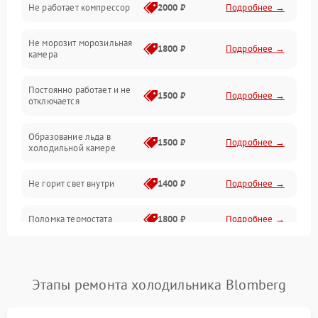
Не работает компрессор
2000 ₽
Подробнее →
Электропитание
Не морозит морозильная
Дренаж
1800 ₽
Подробнее →
камера
Оттайка
Постоянно работает и не
1500 ₽
Подробнее →
отключается
Программное обеспечение
Образование льда в
1500 ₽
Подробнее →
холодильной камере
Не горит свет внутри
1400 ₽
Подробнее →
Поломка термостата
1800 ₽
Подробнее →
Не работает вентилятор
1800 ₽
Подробнее →
Этапы ремонта холодильника Blomberg
Поломка системы No Frost
2600 ₽
Подробнее →