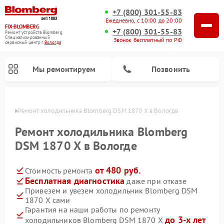
+7 (800) 301-55-83
Ежедневно, с 10:00 до 20:00
FIX-BLOMBERG
+7 (800) 301-55-83
Ремонт устройств Blomberg
Специализированный
Звонок бесплатный по РФ
cервисный центр г.
Вологда
Мы ремонтируем
Позвонить
логде
Ремонт холодильника Blomberg DSM 1870 X в Вологде
Ремонт холодильника Blomberg
DSM 1870 X в Вологде
от 480 руб.
Стоимость ремонта
Бесплатная диагностика
даже при отказе
Привезем и увезем холодильник Blomberg DSM
1870 X сами
Ремонт варочных панелей Blomberg
Ремонт кухонных плит Blomberg
Ремонт посудомоечных машин Blomberg
Ремонт холодильных камер Blomberg
Ремонт духовых шкафов Blomberg
Ремонт микроволновых печей Blomberg
Ремонт стиральных машин Blomberg
Гарантия на наши работы по ремонту
до 3-х лет
холодильников Blomberg DSM 1870 X