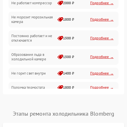
Не работает компрессор
2000 ₽
Подробнее →
Электропитание
Не морозит морозильная
Дренаж
1800 ₽
Подробнее →
камера
Оттайка
Постоянно работает и не
1500 ₽
Подробнее →
отключается
Программное обеспечение
Образование льда в
1500 ₽
Подробнее →
холодильной камере
Не горит свет внутри
1400 ₽
Подробнее →
Поломка термостата
1800 ₽
Подробнее →
Не работает вентилятор
1800 ₽
Подробнее →
Этапы ремонта холодильника Blomberg
Поломка системы No Frost
2600 ₽
Подробнее →