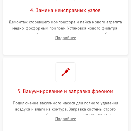
4. Замена неисправных узлов
Демонтаж сгоревшего компрессора и пайка нового агрегата
медно-фосфорным припоем. Установка нового фильтра-
осушителя. Замена изношенных вентиляторов обдува,
Подробнее
сломанных заслонок или поврежденных дверных петель.
5. Вакуумирование и заправка фреоном
Подключение вакуумного насоса для полного удаления
воздуха и влаги из контура. Заправка системы строго
дозированным объемом хладагента (R600a, R134a) по
Подробнее
электронным весам. Контроль рабочего давления в системе.