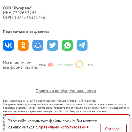
ООО "Русервис"
ИНН 7702633247
ОГРН 1077746335776
Поделиться в соц. сетях:
Мы принимаем
все формы оплаты
Политика конфиденциальности
Вся информация на сайте носит исключительно справочный характер.
Товарные знаки используются исключительно для описания устройств, в отношении которых
сервисные центры vol.fix-blomberg.ru предоставляют услуги по ремонту. Услуги оказываются в
неавторизованных сервисных центрах vol.fix-blomberg.ru, которые не связаны с
правообладателями товарных знаков или их официальными представителями.
Ремонт осуществляется для устройств, уже введенных в гражданский оборот в соответствии
Этот сайт использует файлы cookie. Вы можете
со статьей 1487 ГК РФ.
Использование товарных знаков не преследует цели индивидуализации услуг или введения
ознакомиться с
правилами использования
Согласен
потребителей в заблуждение, а служит для информирования о предоставляемых услугах по