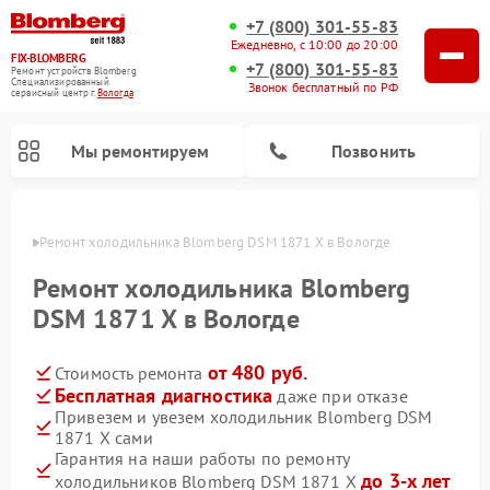
+7 (800) 301-55-83
Ежедневно, с 10:00 до 20:00
FIX-BLOMBERG
+7 (800) 301-55-83
Ремонт устройств Blomberg
Специализированный
Звонок бесплатный по РФ
cервисный центр г.
Вологда
Мы ремонтируем
Позвонить
логде
Ремонт холодильника Blomberg DSM 1871 X в Вологде
Ремонт холодильника Blomberg
DSM 1871 X в Вологде
от 480 руб.
Стоимость ремонта
Бесплатная диагностика
даже при отказе
Привезем и увезем холодильник Blomberg DSM
1871 X сами
Ремонт варочных панелей Blomberg
Ремонт кухонных плит Blomberg
Ремонт посудомоечных машин Blomberg
Ремонт холодильных камер Blomberg
Ремонт духовых шкафов Blomberg
Ремонт микроволновых печей Blomberg
Ремонт стиральных машин Blomberg
Гарантия на наши работы по ремонту
до 3-х лет
холодильников Blomberg DSM 1871 X