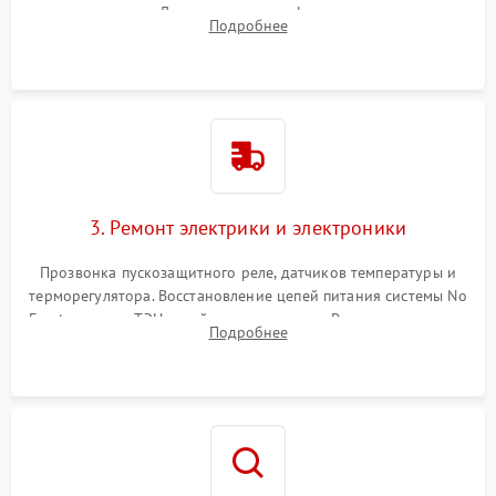
течеискателем. Демонтаж старого фильтра-осушителя и
Подробнее
продувка капиллярной трубки для устранения засоров.
3. Ремонт электрики и электроники
Прозвонка пускозащитного реле, датчиков температуры и
терморегулятора. Восстановление цепей питания системы No
Frost, включая ТЭН оттайки и вентилятор. Ремонт или замена
Подробнее
платы управления при сбоях алгоритмов.