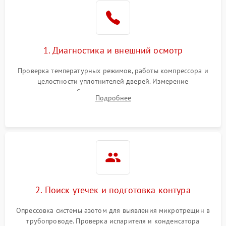
Образование конденсата
1800 ₽
Подробнее →
на стенках
Сбой в работе инвертора
2100 ₽
Подробнее →
1. Диагностика и внешний осмотр
Запах горелого при
2000 ₽
Подробнее →
Проверка температурных режимов, работы компрессора и
работе
целостности уплотнителей дверей. Измерение
сопротивления обмоток мотора, проверка термостата и
Не включается
Подробнее
1000 ₽
Подробнее →
считывание кодов ошибок с электронного дисплея.
холодильник
Проблемы с системой
автоматической
1800 ₽
Подробнее →
разморозки
2. Поиск утечек и подготовка контура
Опрессовка системы азотом для выявления микротрещин в
трубопроводе. Проверка испарителя и конденсатора