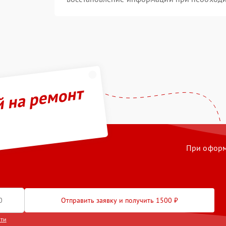
й на ремонт
При оформл
Отправить заявку и получить 1500 ₽
сти