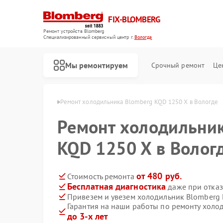
FIX-BLOMBERG
Ремонт устройств Blomberg
Специализированный cервисный центр г.
Вологда
Мы ремонтируем
Срочный ремонт
Це
Blomberg в Вологде
Ремонт холодильника Blomberg KQD 1250 X в Вологде
Ремонт холодильни
KQD 1250 X в Волог
от 480 руб.
Стоимость ремонта
Бесплатная диагностика
даже при отказ
Привезем и увезем холодильник Blomberg
Гарантия на наши работы по ремонту холо
Ремонт варочных панелей Blomberg
Ремонт духовых шкафов Blomberg
Ремонт кухонных плит Blomberg
Ремонт микроволновых печей Blomberg
Ремонт посудомоечных машин Blomberg
Ремонт стиральных машин Blomberg
Ремонт холодильных камер Blomberg
до 3-х лет