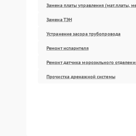
Замена платы управления (мат.платы, м
Замена ТЭН
Устранение засора трубопровода
Ремонт испарителя
Ремонт датчика морозильного отделени
Прочистка дренажной системы