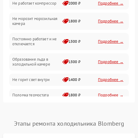
Не работает компрессор
2000 ₽
Подробнее →
Электропитание
Не морозит морозильная
Дренаж
1800 ₽
Подробнее →
камера
Оттайка
Постоянно работает и не
1500 ₽
Подробнее →
отключается
Программное обеспечение
Образование льда в
1500 ₽
Подробнее →
холодильной камере
Не горит свет внутри
1400 ₽
Подробнее →
Поломка термостата
1800 ₽
Подробнее →
Не работает вентилятор
1800 ₽
Подробнее →
Этапы ремонта холодильника Blomberg
Поломка системы No Frost
2600 ₽
Подробнее →