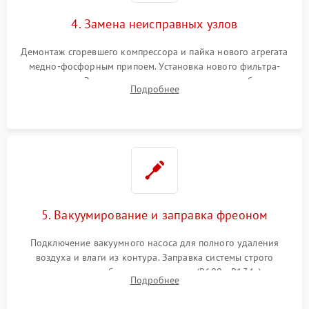
4. Замена неисправных узлов
Демонтаж сгоревшего компрессора и пайка нового агрегата
медно-фосфорным припоем. Установка нового фильтра-
осушителя. Замена изношенных вентиляторов обдува,
Подробнее
сломанных заслонок или поврежденных дверных петель.
5. Вакуумирование и заправка фреоном
Подключение вакуумного насоса для полного удаления
воздуха и влаги из контура. Заправка системы строго
дозированным объемом хладагента (R600a, R134a) по
Подробнее
электронным весам. Контроль рабочего давления в системе.