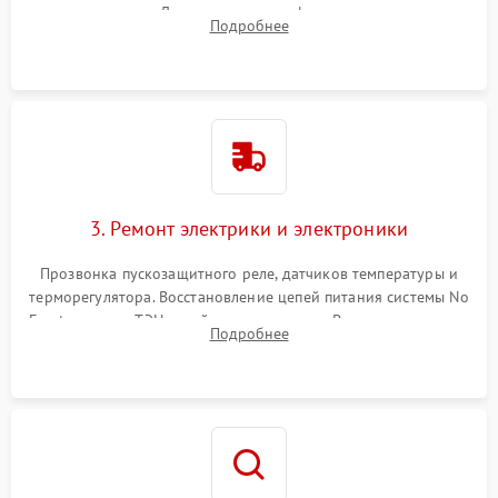
течеискателем. Демонтаж старого фильтра-осушителя и
Подробнее
продувка капиллярной трубки для устранения засоров.
3. Ремонт электрики и электроники
Прозвонка пускозащитного реле, датчиков температуры и
терморегулятора. Восстановление цепей питания системы No
Frost, включая ТЭН оттайки и вентилятор. Ремонт или замена
Подробнее
платы управления при сбоях алгоритмов.