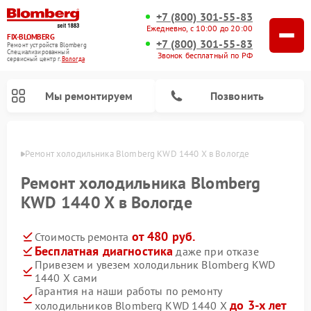
+7 (800) 301-55-83
Ежедневно, с 10:00 до 20:00
FIX-BLOMBERG
+7 (800) 301-55-83
Ремонт устройств Blomberg
Специализированный
Звонок бесплатный по РФ
cервисный центр г.
Вологда
Мы ремонтируем
Позвонить
логде
Ремонт холодильника Blomberg KWD 1440 X в Вологде
Ремонт холодильника Blomberg
KWD 1440 X в Вологде
от 480 руб.
Стоимость ремонта
Бесплатная диагностика
даже при отказе
Привезем и увезем холодильник Blomberg KWD
1440 X сами
Ремонт варочных панелей Blomberg
Ремонт кухонных плит Blomberg
Ремонт посудомоечных машин Blomberg
Ремонт холодильных камер Blomberg
Ремонт духовых шкафов Blomberg
Ремонт микроволновых печей Blomberg
Ремонт стиральных машин Blomberg
Гарантия на наши работы по ремонту
до 3-х лет
холодильников Blomberg KWD 1440 X