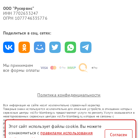
ООО "Русервис"
ИНН 7702633247
ОГРН 1077746335776
Поделиться в соц. сетях:
Мы принимаем
все формы оплаты
Политика конфиденциальности
Вся информация на сайте носит исключительно справочный характер.
Товарные знаки используются исключительно для описания устройств, в отношении которых
сервисные центры vol.fix-blomberg.ru предоставляют услуги по ремонту. Услуги оказываются в
неавторизованных сервисных центрах vol.fix-blomberg.ru, которые не связаны с
правообладателями товарных знаков или их официальными представителями.
Ремонт осуществляется для устройств, уже введенных в гражданский оборот в соответствии
Этот сайт использует файлы cookie. Вы можете
со статьей 1487 ГК РФ.
Использование товарных знаков не преследует цели индивидуализации услуг или введения
ознакомиться с
правилами использования
Согласен
потребителей в заблуждение, а служит для информирования о предоставляемых услугах по