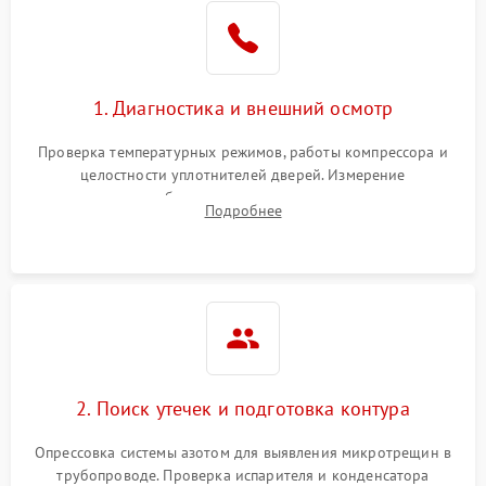
Образование конденсата
1800 ₽
Подробнее →
на стенках
Сбой в работе инвертора
2100 ₽
Подробнее →
1. Диагностика и внешний осмотр
Запах горелого при
2000 ₽
Подробнее →
Проверка температурных режимов, работы компрессора и
работе
целостности уплотнителей дверей. Измерение
сопротивления обмоток мотора, проверка термостата и
Не включается
Подробнее
1000 ₽
Подробнее →
считывание кодов ошибок с электронного дисплея.
холодильник
Проблемы с системой
автоматической
1800 ₽
Подробнее →
разморозки
2. Поиск утечек и подготовка контура
Опрессовка системы азотом для выявления микротрещин в
трубопроводе. Проверка испарителя и конденсатора