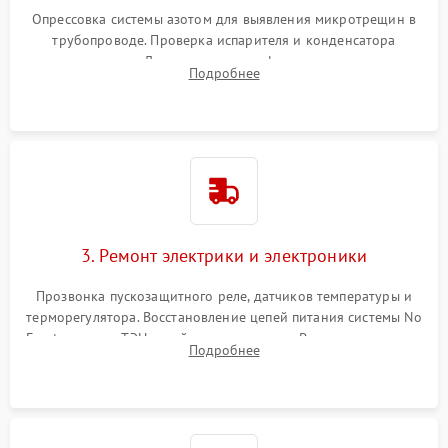
Опрессовка системы азотом для выявления микротрещин в
трубопроводе. Проверка испарителя и конденсатора
течеискателем. Демонтаж старого фильтра-осушителя и
Подробнее
продувка капиллярной трубки для устранения засоров.
3. Ремонт электрики и электроники
Прозвонка пускозащитного реле, датчиков температуры и
терморегулятора. Восстановление цепей питания системы No
Frost, включая ТЭН оттайки и вентилятор. Ремонт или замена
Подробнее
платы управления при сбоях алгоритмов.