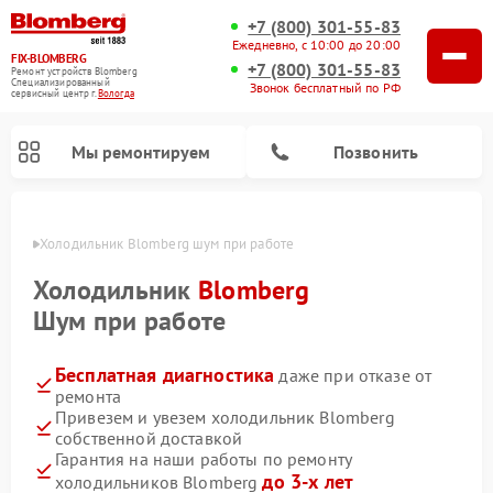
+7 (800) 301-55-83
Ежедневно, с 10:00 до 20:00
FIX-BLOMBERG
+7 (800) 301-55-83
Ремонт устройств Blomberg
Специализированный
Звонок бесплатный по РФ
cервисный центр г.
Вологда
Мы ремонтируем
Позвонить
логде
Холодильник Blomberg шум при работе
Холодильник
Blomberg
Шум при работе
Бесплатная диагностика
даже при отказе от
ремонта
Привезем и увезем холодильник Blomberg
собственной доставкой
Ремонт варочных панелей Blomberg
Ремонт кухонных плит Blomberg
Ремонт посудомоечных машин Blomberg
Ремонт холодильных камер Blomberg
Ремонт духовых шкафов Blomberg
Ремонт микроволновых печей Blomberg
Ремонт стиральных машин Blomberg
Гарантия на наши работы по ремонту
до 3-х лет
холодильников Blomberg