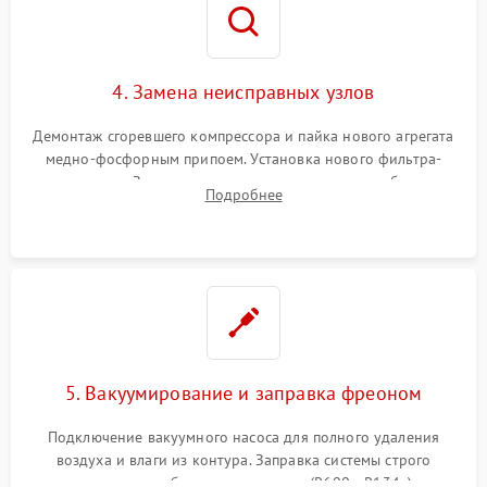
4. Замена неисправных узлов
Демонтаж сгоревшего компрессора и пайка нового агрегата
медно-фосфорным припоем. Установка нового фильтра-
осушителя. Замена изношенных вентиляторов обдува,
Подробнее
сломанных заслонок или поврежденных дверных петель.
5. Вакуумирование и заправка фреоном
Подключение вакуумного насоса для полного удаления
воздуха и влаги из контура. Заправка системы строго
дозированным объемом хладагента (R600a, R134a) по