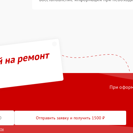
й на ремонт
При оформл
Отправить заявку и получить 1500 ₽
сти