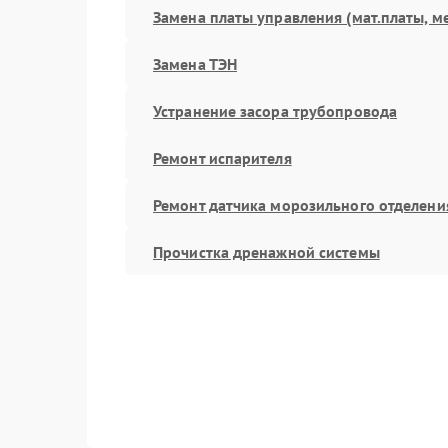
Замена платы управления (мат.платы, м
Замена ТЭН
Устранение засора трубопровода
Ремонт испарителя
Ремонт датчика морозильного отделени
Прочистка дренажной системы