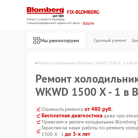
FIX-BLOMBERG
Ремонт устройств Blomberg
Специализированный cервисный центр г.
Вологда
Мы ремонтируем
Срочный ремонт
Це
Blomberg в Вологде
Ремонт холодильника Blomberg WKWD 1500 X - 1 в Вол
Ремонт холодильни
WKWD 1500 X - 1 в 
от 480 руб.
Стоимость ремонта
Бесплатная диагностика
даже при отказ
Привезем и увезем холодильник Blomberg 
Гарантия на наши работы по ремонту хол
Ремонт варочных панелей Blomberg
Ремонт духовых шкафов Blomberg
Ремонт кухонных плит Blomberg
Ремонт микроволновых печей Blomberg
Ремонт посудомоечных машин Blomberg
Ремонт стиральных машин Blomberg
Ремонт холодильных камер Blomberg
до 3-х лет
1500 X - 1