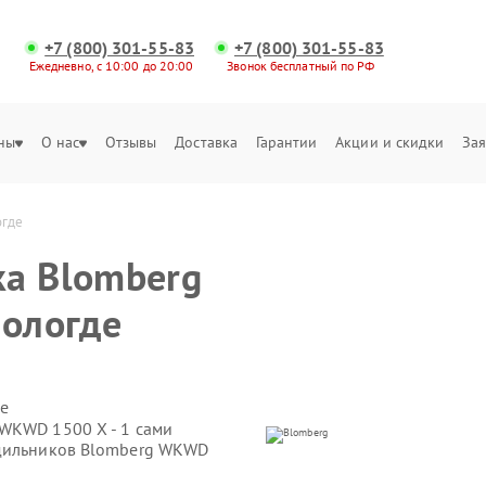
+7 (800) 301-55-83
+7 (800) 301-55-83
Ежедневно, с 10:00 до 20:00
Звонок бесплатный по РФ
ны
О нас
Отзывы
Доставка
Гарантии
Акции и скидки
Зая
огде
ка Blomberg
Вологде
е
WKWD 1500 X - 1 сами
одильников Blomberg WKWD