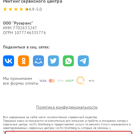
Рейтинг сервисного центра
4.9-5.0
ООО "Русервис"
ИНН 7702633247
ОГРН 1077746335776
Поделиться в соц. сетях:
Мы принимаем
все формы оплаты
Политика конфиденциальности
Вся информация на сайте носит исключительно справочный характер.
Товарные знаки используются исключительно для описания устройств, в отношении которых
сервисные центры vol.fix-blomberg.ru предоставляют услуги по ремонту. Услуги оказываются в
неавторизованных сервисных центрах vol.fix-blomberg.ru, которые не связаны с
правообладателями товарных знаков или их официальными представителями.