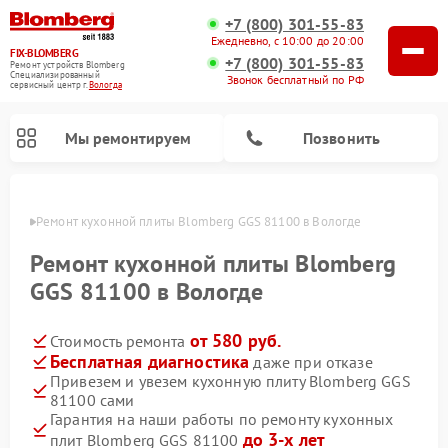
+7 (800) 301-55-83
Ежедневно, с 10:00 до 20:00
FIX-BLOMBERG
+7 (800) 301-55-83
Ремонт устройств Blomberg
Специализированный
Звонок бесплатный по РФ
cервисный центр г.
Вологда
Мы ремонтируем
Позвонить
логде
Ремонт кухонной плиты Blomberg GGS 81100 в Вологде
Ремонт кухонной плиты Blomberg
GGS 81100 в Вологде
от 580 руб.
Стоимость ремонта
Бесплатная диагностика
даже при отказе
Привезем и увезем кухонную плиту Blomberg GGS
81100 сами
Ремонт варочных панелей Blomberg
Ремонт микроволновых печей Blomberg
Ремонт стиральных машин Blomberg
Ремонт холодильников Blomberg
Ремонт духовых шкафов Blomberg
Ремонт посудомоечных машин Blomberg
Ремонт холодильных камер Blomberg
Гарантия на наши работы по ремонту кухонных
до 3-х лет
плит Blomberg GGS 81100