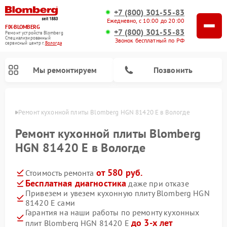
+7 (800) 301-55-83
Ежедневно, с 10:00 до 20:00
FIX-BLOMBERG
+7 (800) 301-55-83
Ремонт устройств Blomberg
Специализированный
Звонок бесплатный по РФ
cервисный центр г.
Вологда
Мы ремонтируем
Позвонить
логде
Ремонт кухонной плиты Blomberg HGN 81420 E в Вологде
Ремонт кухонной плиты Blomberg
HGN 81420 E в Вологде
от 580 руб.
Стоимость ремонта
Бесплатная диагностика
даже при отказе
Привезем и увезем кухонную плиту Blomberg HGN
81420 E сами
Ремонт варочных панелей Blomberg
Ремонт микроволновых печей Blomberg
Ремонт стиральных машин Blomberg
Ремонт холодильников Blomberg
Ремонт духовых шкафов Blomberg
Ремонт посудомоечных машин Blomberg
Ремонт холодильных камер Blomberg
Гарантия на наши работы по ремонту кухонных
до 3-х лет
плит Blomberg HGN 81420 E