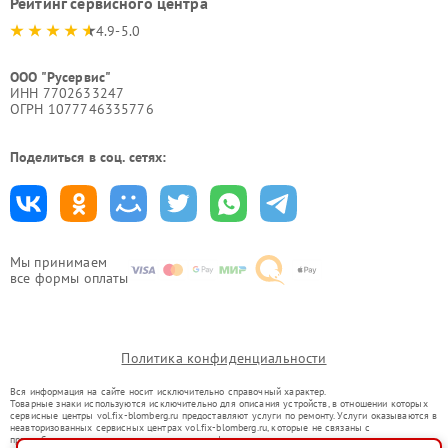
Рейтинг сервисного центра
4.9-5.0
ООО "Русервис"
ИНН 7702633247
ОГРН 1077746335776
Поделиться в соц. сетях:
Мы принимаем
все формы оплаты
Политика конфиденциальности
Вся информация на сайте носит исключительно справочный характер.
Товарные знаки используются исключительно для описания устройств, в отношении которых
сервисные центры vol.fix-blomberg.ru предоставляют услуги по ремонту. Услуги оказываются в
неавторизованных сервисных центрах vol.fix-blomberg.ru, которые не связаны с
правообладателями товарных знаков или их официальными представителями.