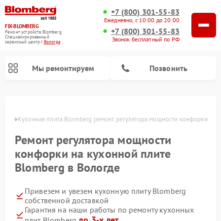
+7 (800) 301-55-83
Ежедневно, с 10:00 до 20:00
FIX-BLOMBERG
+7 (800) 301-55-83
Ремонт устройств Blomberg
Специализированный
Звонок бесплатный по РФ
cервисный центр г.
Вологда
Мы ремонтируем
Позвонить
логде
Кухонная плита Blomberg ремонт регулятора мощности конфорки
Ремонт регулятора мощности
конфорки на кухонной плите
Blomberg в Вологде
Привезем и увезем кухонную плиту Blomberg
собственной доставкой
Ремонт варочных панелей Blomberg
Ремонт микроволновых печей Blomberg
Ремонт стиральных машин Blomberg
Ремонт холодильников Blomberg
Ремонт духовых шкафов Blomberg
Ремонт посудомоечных машин Blomberg
Ремонт холодильных камер Blomberg
Гарантия на наши работы по ремонту кухонных
до 3-х лет
плит Blomberg