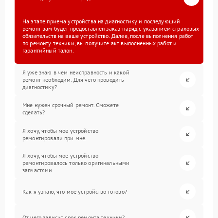
На этапе приема устройства на диагностику и последующий
ремонт вам будет предоставлен заказ-наряд с указанием страховых
обязательств на ваше устройство. Далее, после выполнения работ
по ремонту техники, вы получите акт выполненных работ и
гарантийный талон.
Я уже знаю в чем неисправность и какой
ремонт необходим. Для чего проводить
диагностику?
Мне нужен срочный ремонт. Сможете
сделать?
Я хочу, чтобы мое устройство
ремонтировали при мне.
Я хочу, чтобы мое устройство
ремонтировалось только оригинальными
запчастями.
Как я узнаю, что мое устройство готово?
От чего зависит срок ремонта техники?