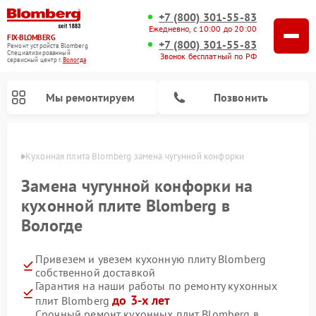
+7 (800) 301-55-83
Ежедневно, с 10:00 до 20:00
FIX-BLOMBERG
+7 (800) 301-55-83
Ремонт устройств Blomberg
Специализированный
Звонок бесплатный по РФ
cервисный центр г.
Вологда
Мы ремонтируем
Позвонить
логде
Кухонная плита Blomberg замена чугунной конфорки
Замена чугунной конфорки на
кухонной плите Blomberg в
Вологде
Привезем и увезем кухонную плиту Blomberg
собственной доставкой
Гарантия на наши работы по ремонту кухонных
Ремонт варочных панелей Blomberg
Ремонт микроволновых печей Blomberg
Ремонт стиральных машин Blomberg
Ремонт холодильников Blomberg
Ремонт духовых шкафов Blomberg
Ремонт посудомоечных машин Blomberg
Ремонт холодильных камер Blomberg
до 3-х лет
плит Blomberg
Срочный ремонт кухонных плит Blomberg в