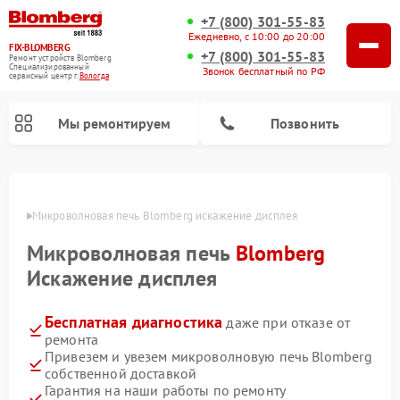
+7 (800) 301-55-83
Ежедневно, с 10:00 до 20:00
FIX-BLOMBERG
+7 (800) 301-55-83
Ремонт устройств Blomberg
Специализированный
Звонок бесплатный по РФ
cервисный центр г.
Вологда
Мы ремонтируем
Позвонить
логде
Микроволновая печь Blomberg искажение дисплея
Микроволновая печь
Blomberg
Искажение дисплея
Бесплатная диагностика
даже при отказе от
ремонта
Привезем и увезем микроволновую печь Blomberg
Ремонт варочных панелей Blomberg
Ремонт кухонных плит Blomberg
Ремонт стиральных машин Blomberg
Ремонт холодильников Blomberg
Ремонт духовых шкафов Blomberg
Ремонт посудомоечных машин Blomberg
Ремонт холодильных камер Blomberg
собственной доставкой
Гарантия на наши работы по ремонту