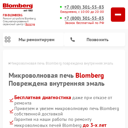
+7 (800) 301-55-83
Ежедневно, с 10:00 до 20:00
FIX-BLOMBERG
+7 (800) 301-55-83
Ремонт устройств Blomberg
Специализированный
Звонок бесплатный по РФ
cервисный центр г.
Вологда
Мы ремонтируем
Позвонить
логде
Микроволновая печь Blomberg повреждена внутренняя эмаль
Микроволновая печь
Blomberg
Повреждена внутренняя эмаль
Бесплатная диагностика
даже при отказе от
ремонта
Привезем и увезем микроволновую печь Blomberg
собственной доставкой
Ремонт варочных панелей Blomberg
Ремонт кухонных плит Blomberg
Ремонт стиральных машин Blomberg
Ремонт холодильников Blomberg
Ремонт духовых шкафов Blomberg
Ремонт посудомоечных машин Blomberg
Ремонт холодильных камер Blomberg
Гарантия на наши работы по ремонту
до 3-х лет
микроволновых печей Blomberg