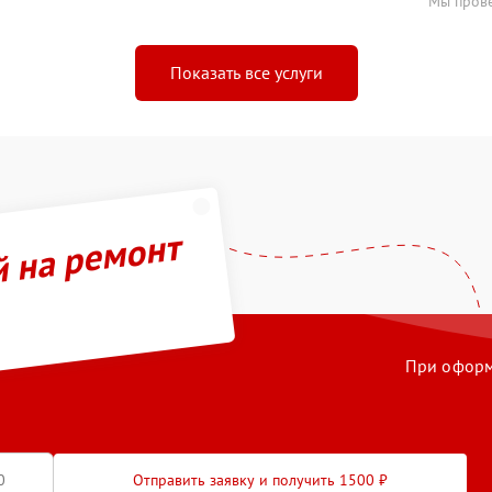
Мы прове
Показать все услуги
й на ремонт
При оформл
Отправить заявку и получить 1500 ₽