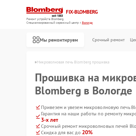
FIX-BLOMBERG
Ремонт устройств Blomberg
Специализированный cервисный центр г.
Вологда
Мы ремонтируем
Срочный ремонт
Це
Blomberg в Вологде
Микроволновая печь Blomberg прошивка
Прошивка на микро
Blomberg в Вологде
Привезем и увезем микроволновую печь Bl
Гарантия на наши работы по ремонту мик
3-х лет
Срочный ремонт микроволновых печей Blo
Ремонт варочных панелей Blomberg
Ремонт духовых шкафов Blomberg
Ремонт кухонных плит Blomberg
Ремонт посудомоечных машин Blomberg
Ремонт стиральных машин Blomberg
Ремонт холодильных камер Blomberg
Ремонт холодильников Blomberg
20%
Скидка для вас до