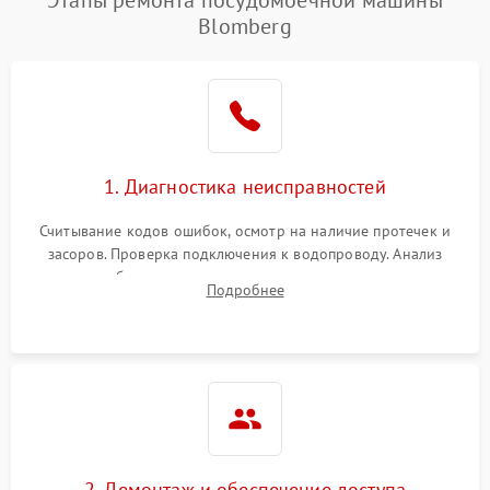
Этапы ремонта посудомоечной машины
воды
Blomberg
Не работает сушилка
2100 ₽
Подробнее →
Сбои в работе таймера
1700 ₽
Подробнее →
Проблемы с
2100 ₽
Подробнее →
1. Диагностика неисправностей
циркуляционным насосом
Считывание кодов ошибок, осмотр на наличие протечек и
засоров. Проверка подключения к водопроводу. Анализ
жалоб на отсутствие слива, нагрева, вращения
Подробнее
разбрызгивателей или срабатывание системы защиты
аквастоп.
2. Демонтаж и обеспечение доступа