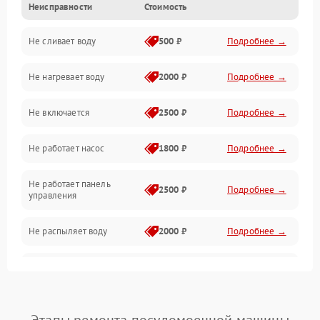
Неисправности
Стоимость
Управление
Не сливает воду
500 ₽
Подробнее →
Электропитание
Не нагревает воду
2000 ₽
Подробнее →
Датчики
Не включается
2500 ₽
Подробнее →
Нагрев
Не работает насос
1800 ₽
Подробнее →
Вода
Не работает панель
Гигиена
2500 ₽
Подробнее →
управления
Программное обеспечение
Не распыляет воду
2000 ₽
Подробнее →
Не запускается цикл
1800 ₽
Подробнее →
стирки
Проблемы с набором
1800 ₽
Подробнее →