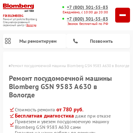
+7 (800) 301-55-83
Ежедневно, с 10:00 до 20:00
FIX-BLOMBERG
+7 (800) 301-55-83
Ремонт устройств Blomberg
Специализированный
Звонок бесплатный по РФ
cервисный центр г.
Вологда
Мы ремонтируем
Позвонить
логде
Ремонт посудомоечной машины Blomberg GSN 9583 A630 в Вологде
Ремонт посудомоечной машины
Blomberg GSN 9583 A630 в
Вологде
от 780 руб.
Стоимость ремонта
Бесплатная диагностика
даже при отказе
Привезем и увезем посудомоечную машину
Ремонт варочных панелей Blomberg
Ремонт кухонных плит Blomberg
Ремонт стиральных машин Blomberg
Ремонт холодильников Blomberg
Ремонт духовых шкафов Blomberg
Ремонт микроволновых печей Blomberg
Ремонт холодильных камер Blomberg
Blomberg GSN 9583 A630 сами
Гарантия на наши работы по ремонту