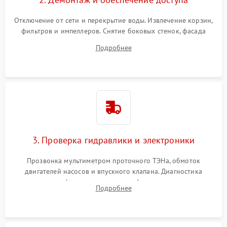
Отключение от сети и перекрытие воды. Извлечение корзин,
фильтров и импеллеров. Снятие боковых стенок, фасада
дверцы или нижнего поддона для прямого доступа к
Подробнее
циркуляционному насосу, ТЭНу и сливной помпе.
3. Проверка гидравлики и электроники
Прозвонка мультиметром проточного ТЭНа, обмоток
двигателей насосов и впускного клапана. Диагностика
прессостата (датчика уровня воды), датчика мутности,
Подробнее
концевика дверцы и электронного модуля управления.