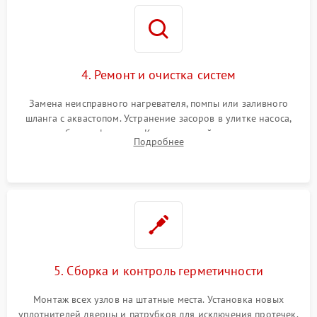
4. Ремонт и очистка систем
Замена неисправного нагревателя, помпы или заливного
шланга с аквастопом. Устранение засоров в улитке насоса,
патрубках и фильтрах. Компонентный ремонт платы
Подробнее
управления, восстановление поврежденной проводки.
5. Сборка и контроль герметичности
Монтаж всех узлов на штатные места. Установка новых
уплотнителей дверцы и патрубков для исключения протечек.