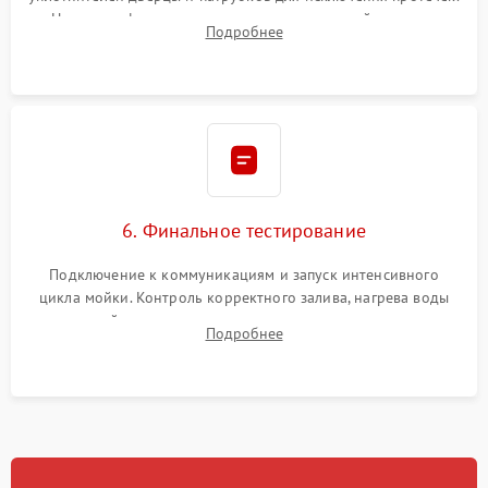
Надежная фиксация хомутов гидравлической системы,
Подробнее
сборка корпуса и установка датчика поплавка.
6. Финальное тестирование
Подключение к коммуникациям и запуск интенсивного
цикла мойки. Контроль корректного залива, нагрева воды
до нужной температуры, отсутствия посторонних шумов,
Подробнее
штатного слива и абсолютной сухости в поддоне.