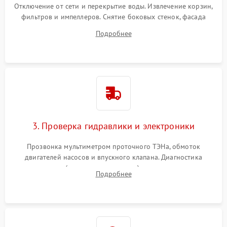
Отключение от сети и перекрытие воды. Извлечение корзин,
фильтров и импеллеров. Снятие боковых стенок, фасада
дверцы или нижнего поддона для прямого доступа к
Подробнее
циркуляционному насосу, ТЭНу и сливной помпе.
3. Проверка гидравлики и электроники
Прозвонка мультиметром проточного ТЭНа, обмоток
двигателей насосов и впускного клапана. Диагностика
прессостата (датчика уровня воды), датчика мутности,
Подробнее
концевика дверцы и электронного модуля управления.