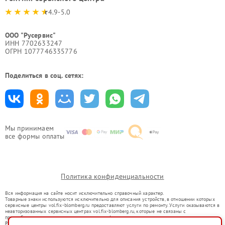
4.9-5.0
ООО "Русервис"
ИНН 7702633247
ОГРН 1077746335776
Поделиться в соц. сетях:
Мы принимаем
все формы оплаты
Политика конфиденциальности
Вся информация на сайте носит исключительно справочный характер.
Товарные знаки используются исключительно для описания устройств, в отношении которых
сервисные центры vol.fix-blomberg.ru предоставляют услуги по ремонту. Услуги оказываются в
неавторизованных сервисных центрах vol.fix-blomberg.ru, которые не связаны с
правообладателями товарных знаков или их официальными представителями.
Ремонт осуществляется для устройств, уже введенных в гражданский оборот в соответствии