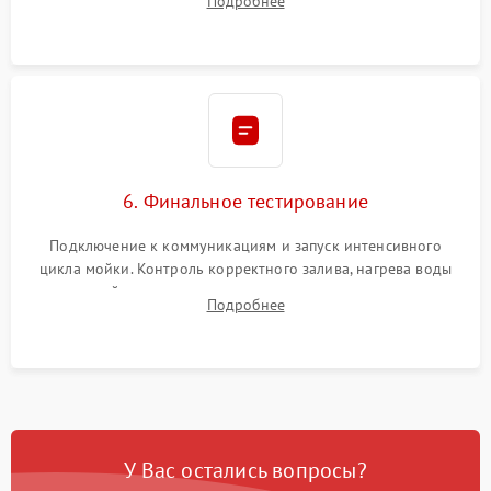
Подробнее
сборка корпуса и установка датчика поплавка.
6. Финальное тестирование
Подключение к коммуникациям и запуск интенсивного
цикла мойки. Контроль корректного залива, нагрева воды
до нужной температуры, отсутствия посторонних шумов,
Подробнее
штатного слива и абсолютной сухости в поддоне.
У Вас остались вопросы?