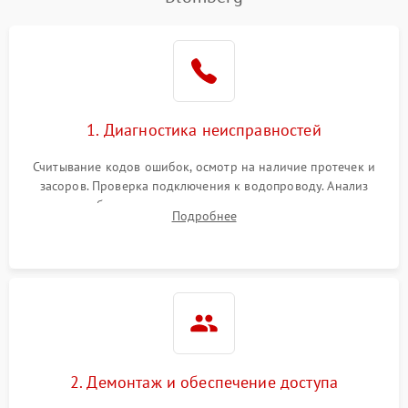
Не работает сушилка
2100 ₽
Подробнее →
Сбои в работе таймера
1700 ₽
Подробнее →
Проблемы с
2100 ₽
Подробнее →
1. Диагностика неисправностей
циркуляционным насосом
Считывание кодов ошибок, осмотр на наличие протечек и
засоров. Проверка подключения к водопроводу. Анализ
жалоб на отсутствие слива, нагрева, вращения
Подробнее
разбрызгивателей или срабатывание системы защиты
аквастоп.
2. Демонтаж и обеспечение доступа