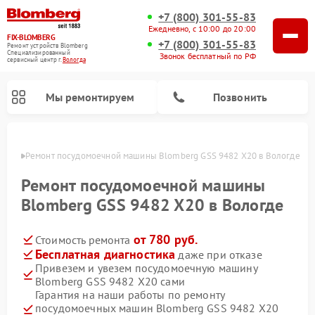
+7 (800) 301-55-83
Ежедневно, с 10:00 до 20:00
FIX-BLOMBERG
+7 (800) 301-55-83
Ремонт устройств Blomberg
Специализированный
Звонок бесплатный по РФ
cервисный центр г.
Вологда
Мы ремонтируем
Позвонить
логде
Ремонт посудомоечной машины Blomberg GSS 9482 X20 в Вологде
Ремонт посудомоечной машины
Blomberg GSS 9482 X20 в Вологде
от 780 руб.
Стоимость ремонта
Бесплатная диагностика
даже при отказе
Привезем и увезем посудомоечную машину
Blomberg GSS 9482 X20 сами
Ремонт варочных панелей Blomberg
Ремонт кухонных плит Blomberg
Ремонт стиральных машин Blomberg
Ремонт холодильников Blomberg
Ремонт духовых шкафов Blomberg
Ремонт микроволновых печей Blomberg
Ремонт холодильных камер Blomberg
Гарантия на наши работы по ремонту
посудомоечных машин Blomberg GSS 9482 X20