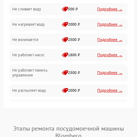
Не сливает воду
500 ₽
Подробнее →
Электропитание
Не нагревает воду
2000 ₽
Подробнее →
Датчики
Не включается
2500 ₽
Подробнее →
Нагрев
Не работает насос
1800 ₽
Подробнее →
Вода
Не работает панель
Гигиена
2500 ₽
Подробнее →
управления
Программное обеспечение
Не распыляет воду
2000 ₽
Подробнее →
Не запускается цикл
1800 ₽
Подробнее →
стирки
Проблемы с набором
Этапы ремонта посудомоечной машины
1800 ₽
Подробнее →
воды
Blomberg