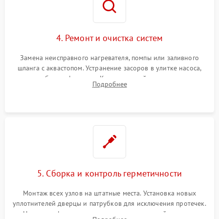
4. Ремонт и очистка систем
Замена неисправного нагревателя, помпы или заливного
шланга с аквастопом. Устранение засоров в улитке насоса,
патрубках и фильтрах. Компонентный ремонт платы
Подробнее
управления, восстановление поврежденной проводки.
5. Сборка и контроль герметичности
Монтаж всех узлов на штатные места. Установка новых
уплотнителей дверцы и патрубков для исключения протечек.
Надежная фиксация хомутов гидравлической системы,