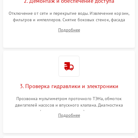
2. Демонтаж и обеспечение доступа
Отключение от сети и перекрытие воды. Извлечение корзин,
фильтров и импеллеров. Снятие боковых стенок, фасада
дверцы или нижнего поддона для прямого доступа к
Подробнее
циркуляционному насосу, ТЭНу и сливной помпе.
3. Проверка гидравлики и электроники
Прозвонка мультиметром проточного ТЭНа, обмоток
двигателей насосов и впускного клапана. Диагностика
прессостата (датчика уровня воды), датчика мутности,
Подробнее
концевика дверцы и электронного модуля управления.