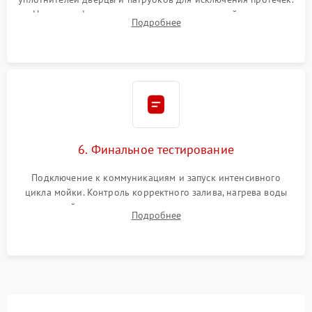
Надежная фиксация хомутов гидравлической системы,
Подробнее
сборка корпуса и установка датчика поплавка.
6. Финальное тестирование
Подключение к коммуникациям и запуск интенсивного
цикла мойки. Контроль корректного залива, нагрева воды
до нужной температуры, отсутствия посторонних шумов,
Подробнее
штатного слива и абсолютной сухости в поддоне.