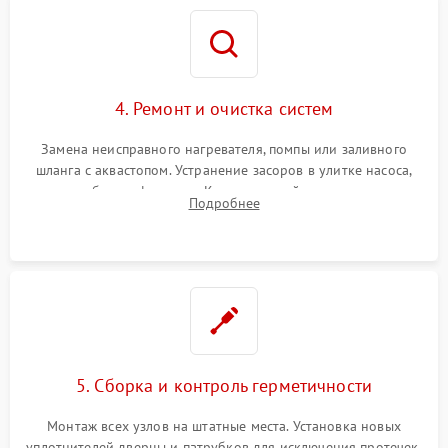
4. Ремонт и очистка систем
Замена неисправного нагревателя, помпы или заливного
шланга с аквастопом. Устранение засоров в улитке насоса,
патрубках и фильтрах. Компонентный ремонт платы
Подробнее
управления, восстановление поврежденной проводки.
5. Сборка и контроль герметичности
Монтаж всех узлов на штатные места. Установка новых
уплотнителей дверцы и патрубков для исключения протечек.