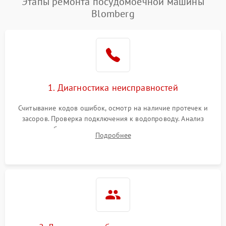
Этапы ремонта посудомоечной машины
Blomberg
1. Диагностика неисправностей
Считывание кодов ошибок, осмотр на наличие протечек и
засоров. Проверка подключения к водопроводу. Анализ
жалоб на отсутствие слива, нагрева, вращения
Подробнее
разбрызгивателей или срабатывание системы защиты
аквастоп.