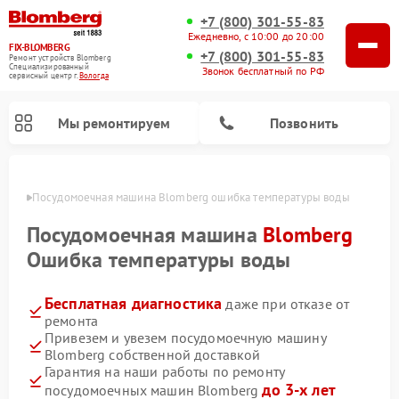
+7 (800) 301-55-83
Ежедневно, с 10:00 до 20:00
FIX-BLOMBERG
+7 (800) 301-55-83
Ремонт устройств Blomberg
Специализированный
Звонок бесплатный по РФ
cервисный центр г.
Вологда
Мы ремонтируем
Позвонить
логде
Посудомоечная машина Blomberg ошибка температуры воды
Посудомоечная машина
Blomberg
Ошибка температуры воды
Бесплатная диагностика
даже при отказе от
ремонта
Привезем и увезем посудомоечную машину
Blomberg собственной доставкой
Ремонт варочных панелей Blomberg
Ремонт кухонных плит Blomberg
Ремонт стиральных машин Blomberg
Ремонт холодильников Blomberg
Ремонт духовых шкафов Blomberg
Ремонт микроволновых печей Blomberg
Ремонт холодильных камер Blomberg
Гарантия на наши работы по ремонту
до 3-х лет
посудомоечных машин Blomberg