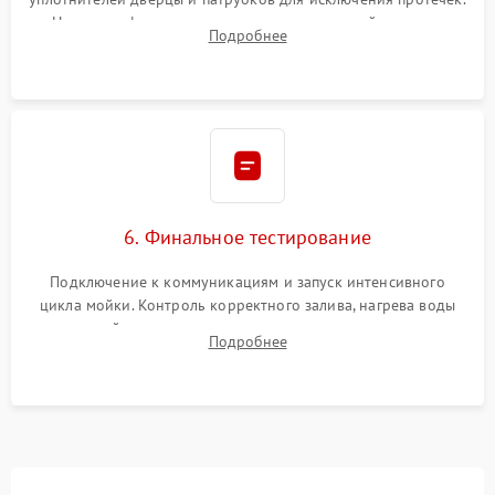
Надежная фиксация хомутов гидравлической системы,
Подробнее
сборка корпуса и установка датчика поплавка.
6. Финальное тестирование
Подключение к коммуникациям и запуск интенсивного
цикла мойки. Контроль корректного залива, нагрева воды
до нужной температуры, отсутствия посторонних шумов,
Подробнее
штатного слива и абсолютной сухости в поддоне.