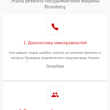
Этапы ремонта посудомоечной машины
Blomberg
1. Диагностика неисправностей
Считывание кодов ошибок, осмотр на наличие протечек и
засоров. Проверка подключения к водопроводу. Анализ
жалоб на отсутствие слива, нагрева, вращения
Подробнее
разбрызгивателей или срабатывание системы защиты
аквастоп.