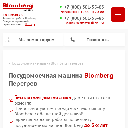
+7 (800) 301-55-83
Ежедневно, с 10:00 до 20:00
FIX-BLOMBERG
+7 (800) 301-55-83
Ремонт устройств Blomberg
Специализированный
Звонок бесплатный по РФ
cервисный центр г.
Вологда
Мы ремонтируем
Позвонить
логде
Посудомоечная машина Blomberg перегрев
Посудомоечная машина
Blomberg
Перегрев
Бесплатная диагностика
даже при отказе от
ремонта
Привезем и увезем посудомоечную машину
Blomberg собственной доставкой
Ремонт варочных панелей Blomberg
Ремонт кухонных плит Blomberg
Ремонт стиральных машин Blomberg
Ремонт холодильников Blomberg
Ремонт духовых шкафов Blomberg
Ремонт микроволновых печей Blomberg
Ремонт холодильных камер Blomberg
Гарантия на наши работы по ремонту
до 3-х лет
посудомоечных машин Blomberg