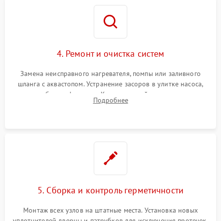
4. Ремонт и очистка систем
Замена неисправного нагревателя, помпы или заливного
шланга с аквастопом. Устранение засоров в улитке насоса,
патрубках и фильтрах. Компонентный ремонт платы
Подробнее
управления, восстановление поврежденной проводки.
5. Сборка и контроль герметичности
Монтаж всех узлов на штатные места. Установка новых
уплотнителей дверцы и патрубков для исключения протечек.