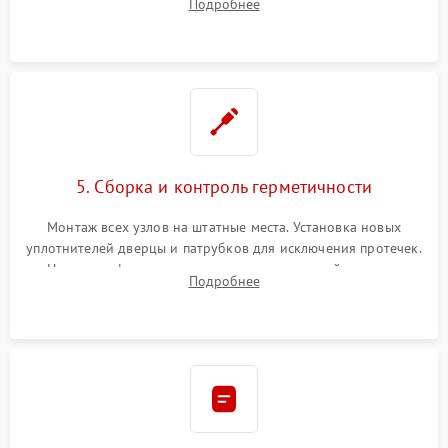
Подробнее
управления, восстановление поврежденной проводки.
5. Сборка и контроль герметичности
Монтаж всех узлов на штатные места. Установка новых
уплотнителей дверцы и патрубков для исключения протечек.
Надежная фиксация хомутов гидравлической системы,
Подробнее
сборка корпуса и установка датчика поплавка.