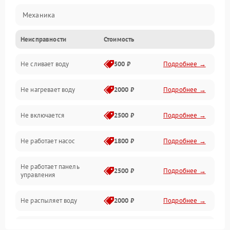
Механика
Неисправности
Стоимость
Управление
Не сливает воду
500 ₽
Подробнее →
Электропитание
Не нагревает воду
2000 ₽
Подробнее →
Датчики
Не включается
2500 ₽
Подробнее →
Нагрев
Не работает насос
1800 ₽
Подробнее →
Вода
Не работает панель
Гигиена
2500 ₽
Подробнее →
управления
Программное обеспечение
Не распыляет воду
2000 ₽
Подробнее →
Не запускается цикл