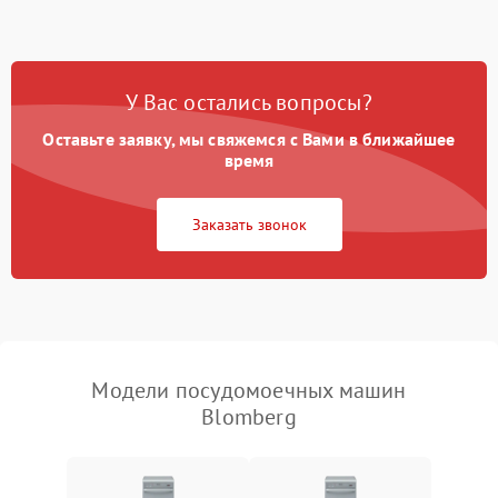
1800 ₽
Подробнее →
стирки
Проблемы с набором
1800 ₽
Подробнее →
воды
У Вас остались вопросы?
Оставьте заявку, мы свяжемся с Вами в ближайшее
Не работает сушилка
2100 ₽
Подробнее →
время
Сбои в работе таймера
1700 ₽
Подробнее →
Заказать звонок
Проблемы с
2100 ₽
Подробнее →
циркуляционным насосом
Модели посудомоечных машин
Blomberg