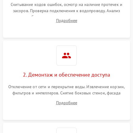
Считывание кодов ошибок, осмотр на наличие протечек и
засоров. Проверка подключения к водопроводу. Анализ
жалоб на отсутствие слива, нагрева, вращения
Подробнее
разбрызгивателей или срабатывание системы защиты
аквастоп.
2. Демонтаж и обеспечение доступа
Отключение от сети и перекрытие воды. Извлечение корзин,
фильтров и импеллеров. Снятие боковых стенок, фасада
дверцы или нижнего поддона для прямого доступа к
Подробнее
циркуляционному насосу, ТЭНу и сливной помпе.