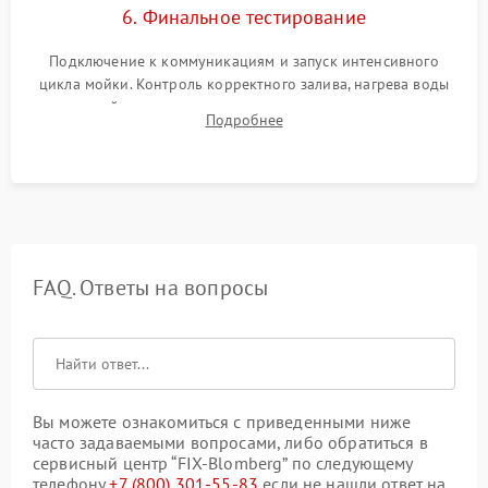
6. Финальное тестирование
Подключение к коммуникациям и запуск интенсивного
цикла мойки. Контроль корректного залива, нагрева воды
до нужной температуры, отсутствия посторонних шумов,
Подробнее
штатного слива и абсолютной сухости в поддоне.
FAQ. Ответы на вопросы
Вы можете ознакомиться с приведенными ниже
часто задаваемыми вопросами, либо обратиться в
сервисный центр “FIX-Blomberg” по следующему
телефону
+7 (800) 301-55-83
если не нашли ответ на