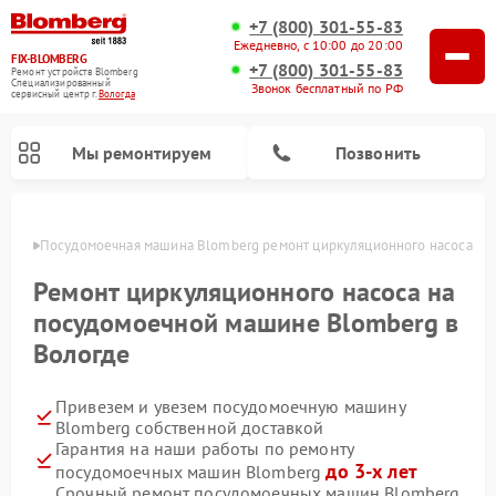
+7 (800) 301-55-83
Ежедневно, с 10:00 до 20:00
FIX-BLOMBERG
+7 (800) 301-55-83
Ремонт устройств Blomberg
Специализированный
Звонок бесплатный по РФ
cервисный центр г.
Вологда
Мы ремонтируем
Позвонить
логде
Посудомоечная машина Blomberg ремонт циркуляционного насоса
Ремонт циркуляционного насоса на
посудомоечной машине Blomberg в
Вологде
Привезем и увезем посудомоечную машину
Blomberg собственной доставкой
Гарантия на наши работы по ремонту
Ремонт варочных панелей Blomberg
Ремонт кухонных плит Blomberg
Ремонт стиральных машин Blomberg
Ремонт холодильников Blomberg
Ремонт духовых шкафов Blomberg
Ремонт микроволновых печей Blomberg
Ремонт холодильных камер Blomberg
до 3-х лет
посудомоечных машин Blomberg
Срочный ремонт посудомоечных машин Blomberg