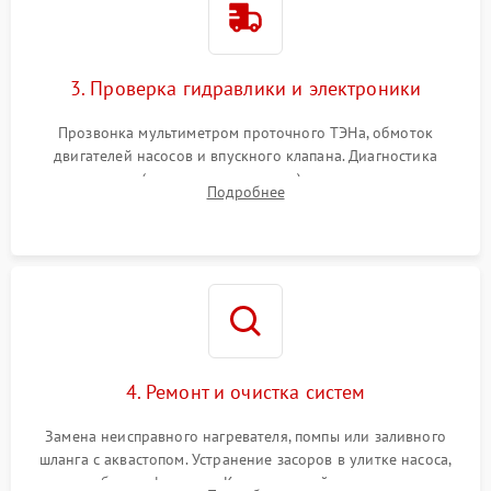
3. Проверка гидравлики и электроники
Прозвонка мультиметром проточного ТЭНа, обмоток
двигателей насосов и впускного клапана. Диагностика
прессостата (датчика уровня воды), датчика мутности,
Подробнее
концевика дверцы и электронного модуля управления.
4. Ремонт и очистка систем
Замена неисправного нагревателя, помпы или заливного
шланга с аквастопом. Устранение засоров в улитке насоса,
патрубках и фильтрах. Компонентный ремонт платы