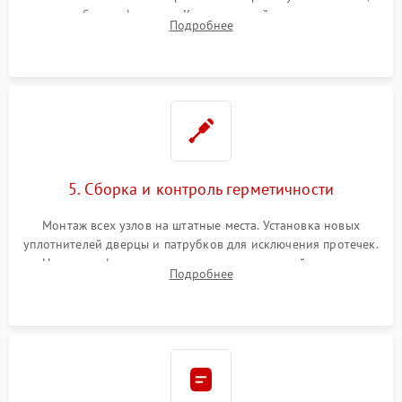
патрубках и фильтрах. Компонентный ремонт платы
Подробнее
управления, восстановление поврежденной проводки.
5. Сборка и контроль герметичности
Монтаж всех узлов на штатные места. Установка новых
уплотнителей дверцы и патрубков для исключения протечек.
Надежная фиксация хомутов гидравлической системы,
Подробнее
сборка корпуса и установка датчика поплавка.