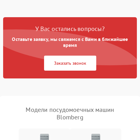
1800 ₽
Подробнее →
стирки
Проблемы с набором
1800 ₽
Подробнее →
воды
У Вас остались вопросы?
Оставьте заявку, мы свяжемся с Вами в ближайшее
Не работает сушилка
2100 ₽
Подробнее →
время
Сбои в работе таймера
1700 ₽
Подробнее →
Заказать звонок
Проблемы с
2100 ₽
Подробнее →
циркуляционным насосом
Модели посудомоечных машин
Blomberg