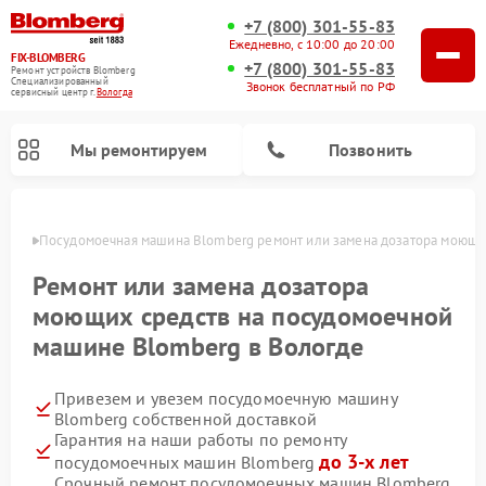
+7 (800) 301-55-83
Ежедневно, с 10:00 до 20:00
FIX-BLOMBERG
+7 (800) 301-55-83
Ремонт устройств Blomberg
Специализированный
Звонок бесплатный по РФ
cервисный центр г.
Вологда
Мы ремонтируем
Позвонить
логде
Посудомоечная машина Blomberg ремонт или замена дозатора моющи
Ремонт или замена дозатора
моющих средств на посудомоечной
машине Blomberg в Вологде
Привезем и увезем посудомоечную машину
Blomberg собственной доставкой
Гарантия на наши работы по ремонту
Ремонт варочных панелей Blomberg
Ремонт кухонных плит Blomberg
Ремонт стиральных машин Blomberg
Ремонт холодильников Blomberg
Ремонт духовых шкафов Blomberg
Ремонт микроволновых печей Blomberg
Ремонт холодильных камер Blomberg
до 3-х лет
посудомоечных машин Blomberg
Срочный ремонт посудомоечных машин Blomberg