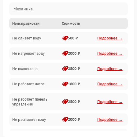
Механика
Неисправности
Стоимость
Управление
Не сливает воду
500 ₽
Подробнее →
Электропитание
Не нагревает воду
2000 ₽
Подробнее →
Датчики
Не включается
2500 ₽
Подробнее →
Нагрев
Не работает насос
1800 ₽
Подробнее →
Вода
Не работает панель
Гигиена
2500 ₽
Подробнее →
управления
Программное обеспечение
Не распыляет воду
2000 ₽
Подробнее →
Не запускается цикл