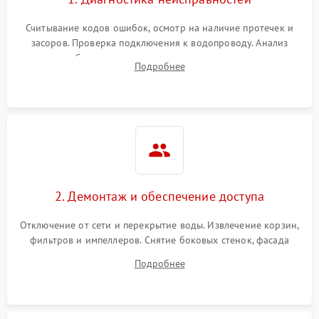
Считывание кодов ошибок, осмотр на наличие протечек и
засоров. Проверка подключения к водопроводу. Анализ
жалоб на отсутствие слива, нагрева, вращения
Подробнее
разбрызгивателей или срабатывание системы защиты
аквастоп.
2. Демонтаж и обеспечение доступа
Отключение от сети и перекрытие воды. Извлечение корзин,
фильтров и импеллеров. Снятие боковых стенок, фасада
дверцы или нижнего поддона для прямого доступа к
Подробнее
циркуляционному насосу, ТЭНу и сливной помпе.