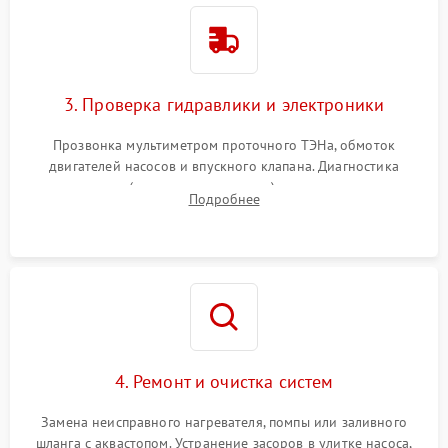
3. Проверка гидравлики и электроники
Прозвонка мультиметром проточного ТЭНа, обмоток
двигателей насосов и впускного клапана. Диагностика
прессостата (датчика уровня воды), датчика мутности,
Подробнее
концевика дверцы и электронного модуля управления.
4. Ремонт и очистка систем
Замена неисправного нагревателя, помпы или заливного
шланга с аквастопом. Устранение засоров в улитке насоса,