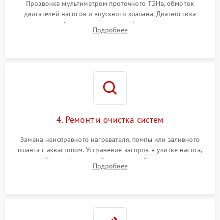
Прозвонка мультиметром проточного ТЭНа, обмоток
двигателей насосов и впускного клапана. Диагностика
прессостата (датчика уровня воды), датчика мутности,
Подробнее
концевика дверцы и электронного модуля управления.
4. Ремонт и очистка систем
Замена неисправного нагревателя, помпы или заливного
шланга с аквастопом. Устранение засоров в улитке насоса,
патрубках и фильтрах. Компонентный ремонт платы
Подробнее
управления, восстановление поврежденной проводки.