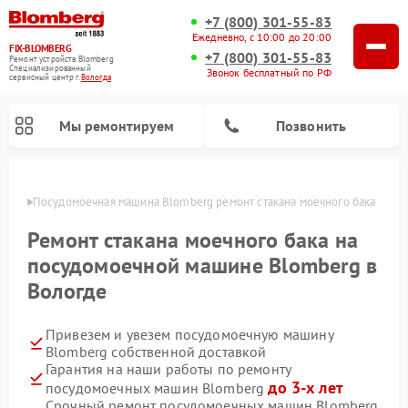
+7 (800) 301-55-83
Ежедневно, с 10:00 до 20:00
FIX-BLOMBERG
+7 (800) 301-55-83
Ремонт устройств Blomberg
Специализированный
Звонок бесплатный по РФ
cервисный центр г.
Вологда
Мы ремонтируем
Позвонить
логде
Посудомоечная машина Blomberg ремонт стакана моечного бака
Ремонт стакана моечного бака на
посудомоечной машине Blomberg в
Вологде
Привезем и увезем посудомоечную машину
Blomberg собственной доставкой
Гарантия на наши работы по ремонту
Ремонт варочных панелей Blomberg
Ремонт кухонных плит Blomberg
Ремонт стиральных машин Blomberg
Ремонт холодильников Blomberg
Ремонт духовых шкафов Blomberg
Ремонт микроволновых печей Blomberg
Ремонт холодильных камер Blomberg
до 3-х лет
посудомоечных машин Blomberg
Срочный ремонт посудомоечных машин Blomberg