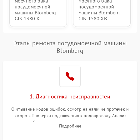
моечного бака
моечного бака
посудомоечной
посудомоечной
машины Blomberg
машины Blomberg
GIS 1380 X
GIN 1580 XB
Этапы ремонта посудомоечной машины
Blomberg
1. Диагностика неисправностей
Считывание кодов ошибок, осмотр на наличие протечек и
засоров. Проверка подключения к водопроводу. Анализ
жалоб на отсутствие слива, нагрева, вращения
Подробнее
разбрызгивателей или срабатывание системы защиты
аквастоп.