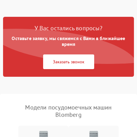
1800 ₽
Подробнее →
стирки
Проблемы с набором
1800 ₽
Подробнее →
воды
У Вас остались вопросы?
Оставьте заявку, мы свяжемся с Вами в ближайшее
Не работает сушилка
2100 ₽
Подробнее →
время
Сбои в работе таймера
1700 ₽
Подробнее →
Заказать звонок
Проблемы с
2100 ₽
Подробнее →
циркуляционным насосом
Модели посудомоечных машин
Blomberg