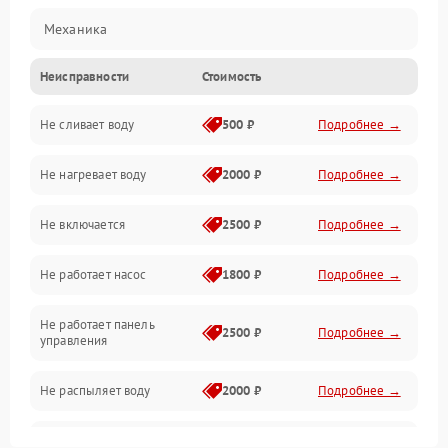
Механика
Неисправности
Стоимость
Управление
Не сливает воду
500 ₽
Подробнее →
Электропитание
Не нагревает воду
2000 ₽
Подробнее →
Датчики
Не включается
2500 ₽
Подробнее →
Нагрев
Не работает насос
1800 ₽
Подробнее →
Вода
Не работает панель
Гигиена
2500 ₽
Подробнее →
управления
Программное обеспечение
Не распыляет воду
2000 ₽
Подробнее →
Не запускается цикл