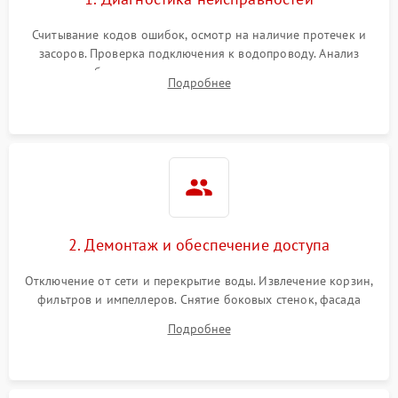
Считывание кодов ошибок, осмотр на наличие протечек и
засоров. Проверка подключения к водопроводу. Анализ
жалоб на отсутствие слива, нагрева, вращения
Подробнее
разбрызгивателей или срабатывание системы защиты
аквастоп.
2. Демонтаж и обеспечение доступа
Отключение от сети и перекрытие воды. Извлечение корзин,
фильтров и импеллеров. Снятие боковых стенок, фасада
дверцы или нижнего поддона для прямого доступа к
Подробнее
циркуляционному насосу, ТЭНу и сливной помпе.