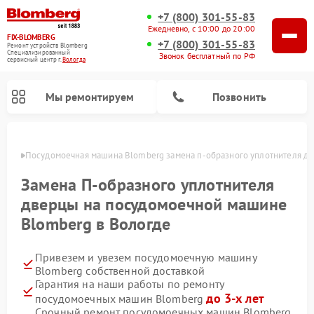
+7 (800) 301-55-83
Ежедневно, с 10:00 до 20:00
FIX-BLOMBERG
+7 (800) 301-55-83
Ремонт устройств Blomberg
Специализированный
Звонок бесплатный по РФ
cервисный центр г.
Вологда
Мы ремонтируем
Позвонить
логде
Посудомоечная машина Blomberg замена п-образного уплотнителя д
Замена П-образного уплотнителя
дверцы на посудомоечной машине
Blomberg в Вологде
Привезем и увезем посудомоечную машину
Blomberg собственной доставкой
Гарантия на наши работы по ремонту
Ремонт варочных панелей Blomberg
Ремонт кухонных плит Blomberg
Ремонт стиральных машин Blomberg
Ремонт холодильников Blomberg
Ремонт духовых шкафов Blomberg
Ремонт микроволновых печей Blomberg
Ремонт холодильных камер Blomberg
до 3-х лет
посудомоечных машин Blomberg
Срочный ремонт посудомоечных машин Blomberg