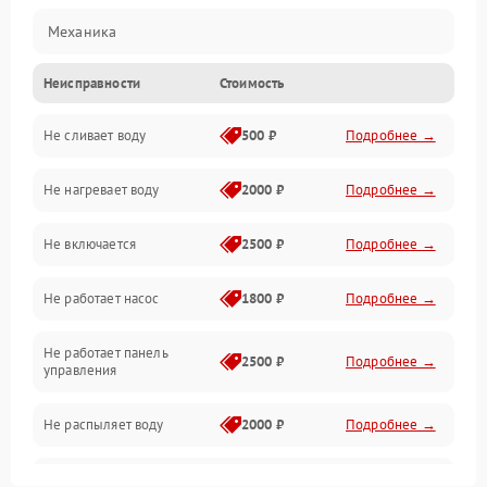
Механика
Неисправности
Стоимость
Управление
Не сливает воду
500 ₽
Подробнее →
Электропитание
Не нагревает воду
2000 ₽
Подробнее →
Датчики
Не включается
2500 ₽
Подробнее →
Нагрев
Не работает насос
1800 ₽
Подробнее →
Вода
Не работает панель
Гигиена
2500 ₽
Подробнее →
управления
Программное обеспечение
Не распыляет воду
2000 ₽
Подробнее →
Не запускается цикл