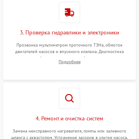
3. Проверка гидравлики и электроники
Прозвонка мультиметром проточного ТЭНа, обмоток
двигателей насосов и впускного клапана. Диагностика
прессостата (датчика уровня воды), датчика мутности,
Подробнее
концевика дверцы и электронного модуля управления.
4. Ремонт и очистка систем
Замена неисправного нагревателя, помпы или заливного
шланга с аквастопом. Устранение засоров в улитке насоса,