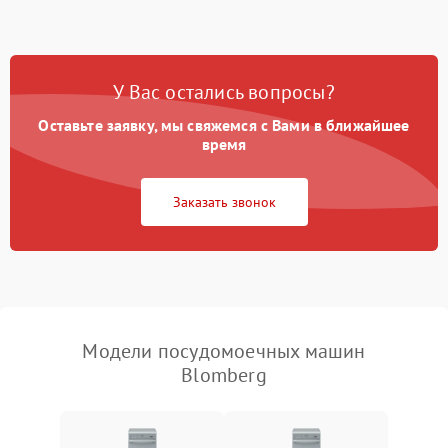
1800 ₽
Подробнее →
стирки
Проблемы с набором
1800 ₽
Подробнее →
воды
У Вас остались вопросы?
Оставьте заявку, мы свяжемся с Вами в ближайшее
Не работает сушилка
2100 ₽
Подробнее →
время
Сбои в работе таймера
1700 ₽
Подробнее →
Заказать звонок
Проблемы с
2100 ₽
Подробнее →
циркуляционным насосом
Модели посудомоечных машин
Blomberg