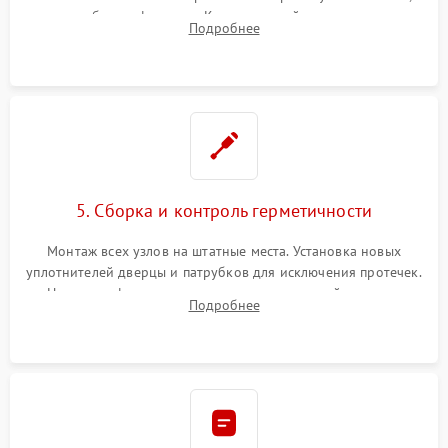
патрубках и фильтрах. Компонентный ремонт платы
Подробнее
управления, восстановление поврежденной проводки.
5. Сборка и контроль герметичности
Монтаж всех узлов на штатные места. Установка новых
уплотнителей дверцы и патрубков для исключения протечек.
Надежная фиксация хомутов гидравлической системы,
Подробнее
сборка корпуса и установка датчика поплавка.