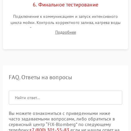
6. Финальное тестирование
Подключение к коммуникациям и запуск интенсивного
цикла мойки. Контроль корректного залива, нагрева воды
до нужной температуры, отсутствия посторонних шумов,
Подробнее
штатного слива и абсолютной сухости в поддоне.
FAQ. Ответы на вопросы
Вы можете ознакомиться с приведенными ниже
часто задаваемыми вопросами, либо обратиться в
сервисный центр “FIX-Blomberg” по следующему
телефону
+7 (800) 301-55-83
если не нашли ответ на