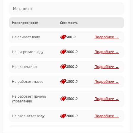
Механика
Неисправности
Стоимость
Управление
Не сливает воду
500 ₽
Подробнее →
Электропитание
Не нагревает воду
2000 ₽
Подробнее →
Датчики
Не включается
2500 ₽
Подробнее →
Нагрев
Не работает насос
1800 ₽
Подробнее →
Вода
Не работает панель
Гигиена
2500 ₽
Подробнее →
управления
Программное обеспечение
Не распыляет воду
2000 ₽
Подробнее →
Не запускается цикл