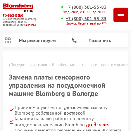
+7 (800) 301-55-83
Ежедневно, с 10:00 до 20:00
FIX-BLOMBERG
+7 (800) 301-55-83
Ремонт устройств Blomberg
Специализированный
Звонок бесплатный по РФ
cервисный центр г.
Вологда
Мы ремонтируем
Позвонить
логде
Посудомоечная машина Blomberg замена платы сенсорного управлен
Замена платы сенсорного
управления на посудомоечной
машине Blomberg в Вологде
Привезем и увезем посудомоечную машину
Blomberg собственной доставкой
Гарантия на наши работы по ремонту
Ремонт варочных панелей Blomberg
Ремонт кухонных плит Blomberg
Ремонт стиральных машин Blomberg
Ремонт холодильников Blomberg
Ремонт духовых шкафов Blomberg
Ремонт микроволновых печей Blomberg
Ремонт холодильных камер Blomberg
до 3-х лет
посудомоечных машин Blomberg
Срочный ремонт посудомоечных машин Blomberg