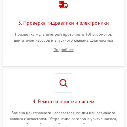
3. Проверка гидравлики и электроники
Прозвонка мультиметром проточного ТЭНа, обмоток
двигателей насосов и впускного клапана. Диагностика
прессостата (датчика уровня воды), датчика мутности,
Подробнее
концевика дверцы и электронного модуля управления.
4. Ремонт и очистка систем
Замена неисправного нагревателя, помпы или заливного
шланга с аквастопом. Устранение засоров в улитке насоса,
патрубках и фильтрах. Компонентный ремонт платы