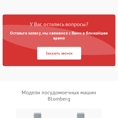
1800 ₽
Подробнее →
стирки
Проблемы с набором
1800 ₽
Подробнее →
воды
У Вас остались вопросы?
Оставьте заявку, мы свяжемся с Вами в ближайшее
Не работает сушилка
2100 ₽
Подробнее →
время
Сбои в работе таймера
1700 ₽
Подробнее →
Заказать звонок
Проблемы с
2100 ₽
Подробнее →
циркуляционным насосом
Модели посудомоечных машин
Blomberg