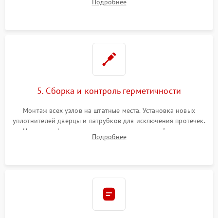
Подробнее
управления, восстановление поврежденной проводки.
5. Сборка и контроль герметичности
Монтаж всех узлов на штатные места. Установка новых
уплотнителей дверцы и патрубков для исключения протечек.
Надежная фиксация хомутов гидравлической системы,
Подробнее
сборка корпуса и установка датчика поплавка.