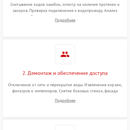
Считывание кодов ошибок, осмотр на наличие протечек и
засоров. Проверка подключения к водопроводу. Анализ
жалоб на отсутствие слива, нагрева, вращения
Подробнее
разбрызгивателей или срабатывание системы защиты
аквастоп.
2. Демонтаж и обеспечение доступа
Отключение от сети и перекрытие воды. Извлечение корзин,
фильтров и импеллеров. Снятие боковых стенок, фасада
дверцы или нижнего поддона для прямого доступа к
Подробнее
циркуляционному насосу, ТЭНу и сливной помпе.