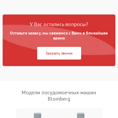
1800 ₽
Подробнее →
стирки
Проблемы с набором
1800 ₽
Подробнее →
воды
У Вас остались вопросы?
Оставьте заявку, мы свяжемся с Вами в ближайшее
Не работает сушилка
2100 ₽
Подробнее →
время
Сбои в работе таймера
1700 ₽
Подробнее →
Заказать звонок
Проблемы с
2100 ₽
Подробнее →
циркуляционным насосом
Модели посудомоечных машин
Blomberg