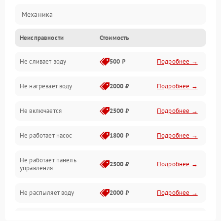
Механика
Неисправности
Стоимость
Управление
Не сливает воду
500 ₽
Подробнее →
Электропитание
Не нагревает воду
2000 ₽
Подробнее →
Датчики
Не включается
2500 ₽
Подробнее →
Нагрев
Не работает насос
1800 ₽
Подробнее →
Вода
Не работает панель
Гигиена
2500 ₽
Подробнее →
управления
Программное обеспечение
Не распыляет воду
2000 ₽
Подробнее →
Не запускается цикл