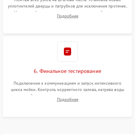
уплотнителей дверцы и патрубков для исключения протечек.
Надежная фиксация хомутов гидравлической системы,
Подробнее
сборка корпуса и установка датчика поплавка.
6. Финальное тестирование
Подключение к коммуникациям и запуск интенсивного
цикла мойки. Контроль корректного залива, нагрева воды
до нужной температуры, отсутствия посторонних шумов,
Подробнее
штатного слива и абсолютной сухости в поддоне.