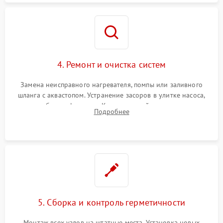
4. Ремонт и очистка систем
Замена неисправного нагревателя, помпы или заливного
шланга с аквастопом. Устранение засоров в улитке насоса,
патрубках и фильтрах. Компонентный ремонт платы
Подробнее
управления, восстановление поврежденной проводки.
5. Сборка и контроль герметичности
Монтаж всех узлов на штатные места. Установка новых