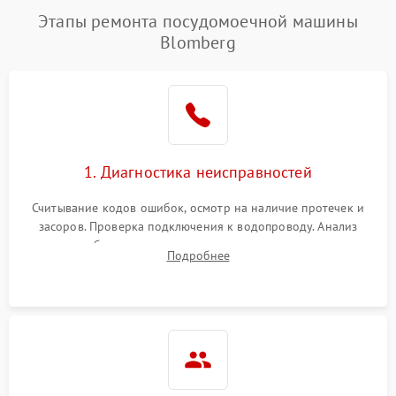
Этапы ремонта посудомоечной машины
Blomberg
1. Диагностика неисправностей
Считывание кодов ошибок, осмотр на наличие протечек и
засоров. Проверка подключения к водопроводу. Анализ
жалоб на отсутствие слива, нагрева, вращения
Подробнее
разбрызгивателей или срабатывание системы защиты
аквастоп.