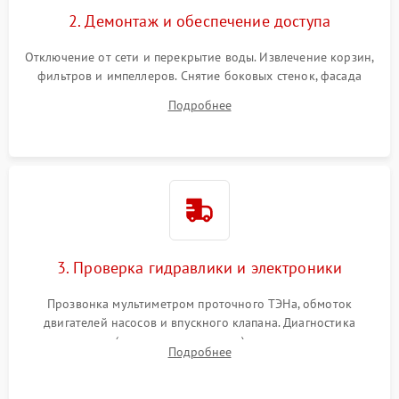
2. Демонтаж и обеспечение доступа
Отключение от сети и перекрытие воды. Извлечение корзин,
фильтров и импеллеров. Снятие боковых стенок, фасада
дверцы или нижнего поддона для прямого доступа к
Подробнее
циркуляционному насосу, ТЭНу и сливной помпе.
3. Проверка гидравлики и электроники
Прозвонка мультиметром проточного ТЭНа, обмоток
двигателей насосов и впускного клапана. Диагностика
прессостата (датчика уровня воды), датчика мутности,
Подробнее
концевика дверцы и электронного модуля управления.