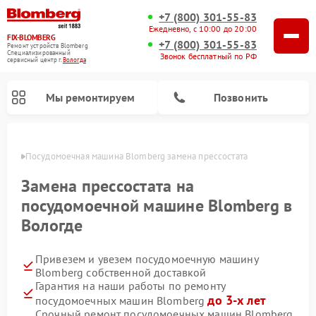
+7 (800) 301-55-83
Ежедневно, с 10:00 до 20:00
FIX-BLOMBERG
+7 (800) 301-55-83
Ремонт устройств Blomberg
Специализированный
Звонок бесплатный по РФ
cервисный центр г.
Вологда
Мы ремонтируем
Позвонить
логде
Посудомоечная машина Blomberg замена прессостата
Замена прессостата на
посудомоечной машине Blomberg в
Вологде
Привезем и увезем посудомоечную машину
Blomberg собственной доставкой
Гарантия на наши работы по ремонту
Ремонт варочных панелей Blomberg
Ремонт кухонных плит Blomberg
Ремонт стиральных машин Blomberg
Ремонт холодильников Blomberg
Ремонт духовых шкафов Blomberg
Ремонт микроволновых печей Blomberg
Ремонт холодильных камер Blomberg
до 3-х лет
посудомоечных машин Blomberg
Срочный ремонт посудомоечных машин Blomberg