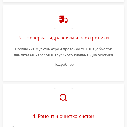
3. Проверка гидравлики и электроники
Прозвонка мультиметром проточного ТЭНа, обмоток
двигателей насосов и впускного клапана. Диагностика
прессостата (датчика уровня воды), датчика мутности,
Подробнее
концевика дверцы и электронного модуля управления.
4. Ремонт и очистка систем