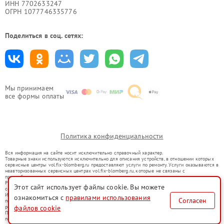
ИНН 7702633247
ОГРН 1077746335776
Поделиться в соц. сетях:
Мы принимаем
все формы оплаты
Политика конфиденциальности
Вся информация на сайте носит исключительно справочный характер.
Товарные знаки используются исключительно для описания устройств, в отношении которых
сервисные центры vol.fix-blomberg.ru предоставляют услуги по ремонту. Услуги оказываются в
неавторизованных сервисных центрах vol.fix-blomberg.ru, которые не связаны с
правообладателями товарных знаков или их официальными представителями.
Ремонт осуществляется для устройств, уже введенных в гражданский оборот в соответствии
Этот сайт использует файлы cookie. Вы можете
со статьей 1487 ГК РФ.
Использование товарных знаков не преследует цели индивидуализации услуг или введения
ознакомиться с
правилами использования
Согласен
потребителей в заблуждение, а служит для информирования о предоставляемых услугах по
файлов cookie
ремонту техники указанных брендов.
Представленная на сайте информация не является публичной офертой, определяемой
положениями Статьи 437(2) Гражданского кодекса РФ