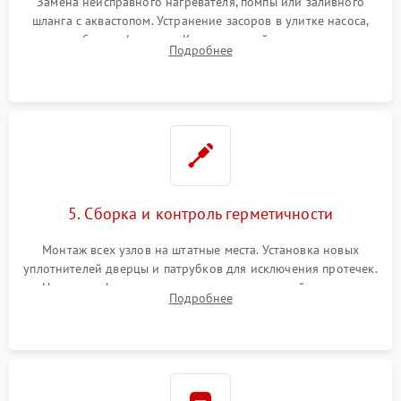
Замена неисправного нагревателя, помпы или заливного
шланга с аквастопом. Устранение засоров в улитке насоса,
патрубках и фильтрах. Компонентный ремонт платы
Подробнее
управления, восстановление поврежденной проводки.
5. Сборка и контроль герметичности
Монтаж всех узлов на штатные места. Установка новых
уплотнителей дверцы и патрубков для исключения протечек.
Надежная фиксация хомутов гидравлической системы,
Подробнее
сборка корпуса и установка датчика поплавка.