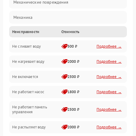
Механические повреждения
Механика
Неисправности
Стоимость
Управление
Не сливает воду
500 ₽
Подробнее →
Электропитание
Не нагревает воду
2000 ₽
Подробнее →
Датчики
Не включается
2500 ₽
Подробнее →
Нагрев
Не работает насос
1800 ₽
Подробнее →
Вода
Не работает панель
Гигиена
2500 ₽
Подробнее →
управления
Программное обеспечение
Не распыляет воду
2000 ₽
Подробнее →