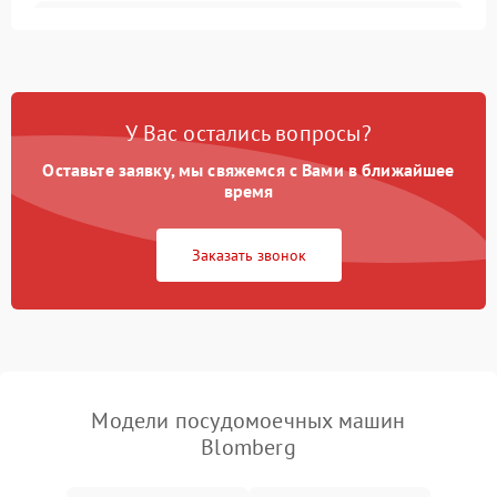
Не запускается цикл
1800 ₽
Подробнее →
стирки
Проблемы с набором
1800 ₽
Подробнее →
воды
У Вас остались вопросы?
Оставьте заявку, мы свяжемся с Вами в ближайшее
Не работает сушилка
2100 ₽
Подробнее →
время
Сбои в работе таймера
1700 ₽
Подробнее →
Заказать звонок
Проблемы с
2100 ₽
Подробнее →
циркуляционным насосом
Модели посудомоечных машин
Blomberg