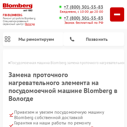
+7 (800) 301-55-83
Ежедневно, с 10:00 до 20:00
FIX-BLOMBERG
+7 (800) 301-55-83
Ремонт устройств Blomberg
Специализированный
Звонок бесплатный по РФ
cервисный центр г.
Вологда
Мы ремонтируем
Позвонить
логде
Посудомоечная машина Blomberg замена проточного нагревательного
Замена проточного
нагревательного элемента на
посудомоечной машине Blomberg в
Вологде
Привезем и увезем посудомоечную машину
Ремонт варочных панелей Blomberg
Ремонт кухонных плит Blomberg
Ремонт стиральных машин Blomberg
Ремонт холодильников Blomberg
Ремонт духовых шкафов Blomberg
Ремонт микроволновых печей Blomberg
Ремонт холодильных камер Blomberg
Blomberg собственной доставкой
Гарантия на наши работы по ремонту