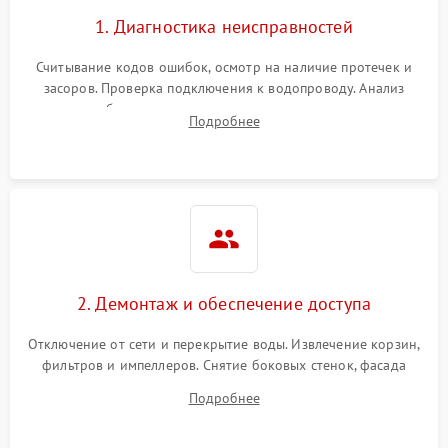
1. Диагностика неисправностей
Считывание кодов ошибок, осмотр на наличие протечек и
засоров. Проверка подключения к водопроводу. Анализ
жалоб на отсутствие слива, нагрева, вращения
Подробнее
разбрызгивателей или срабатывание системы защиты
аквастоп.
2. Демонтаж и обеспечение доступа
Отключение от сети и перекрытие воды. Извлечение корзин,
фильтров и импеллеров. Снятие боковых стенок, фасада
дверцы или нижнего поддона для прямого доступа к
Подробнее
циркуляционному насосу, ТЭНу и сливной помпе.