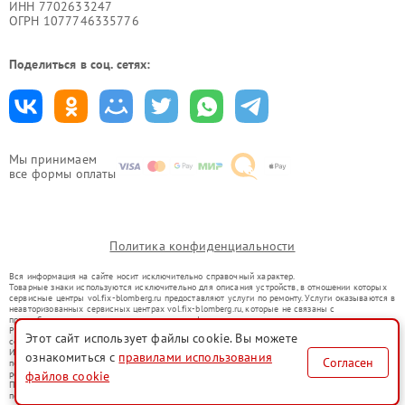
ИНН 7702633247
ОГРН 1077746335776
Поделиться в соц. сетях:
Мы принимаем
все формы оплаты
Политика конфиденциальности
Вся информация на сайте носит исключительно справочный характер.
Товарные знаки используются исключительно для описания устройств, в отношении которых
сервисные центры vol.fix-blomberg.ru предоставляют услуги по ремонту. Услуги оказываются в
неавторизованных сервисных центрах vol.fix-blomberg.ru, которые не связаны с
правообладателями товарных знаков или их официальными представителями.
Ремонт осуществляется для устройств, уже введенных в гражданский оборот в соответствии
Этот сайт использует файлы cookie. Вы можете
со статьей 1487 ГК РФ.
Использование товарных знаков не преследует цели индивидуализации услуг или введения
ознакомиться с
правилами использования
Согласен
потребителей в заблуждение, а служит для информирования о предоставляемых услугах по
файлов cookie
ремонту техники указанных брендов.
Представленная на сайте информация не является публичной офертой, определяемой
положениями Статьи 437(2) Гражданского кодекса РФ