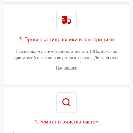
3. Проверка гидравлики и электроники
Прозвонка мультиметром проточного ТЭНа, обмоток
двигателей насосов и впускного клапана. Диагностика
прессостата (датчика уровня воды), датчика мутности,
Подробнее
концевика дверцы и электронного модуля управления.
4. Ремонт и очистка систем