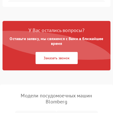
Не запускается цикл
1800 ₽
Подробнее →
стирки
Проблемы с набором
1800 ₽
Подробнее →
воды
У Вас остались вопросы?
Оставьте заявку, мы свяжемся с Вами в ближайшее
Не работает сушилка
2100 ₽
Подробнее →
время
Сбои в работе таймера
1700 ₽
Подробнее →
Заказать звонок
Проблемы с
2100 ₽
Подробнее →
циркуляционным насосом
Модели посудомоечных машин
Blomberg