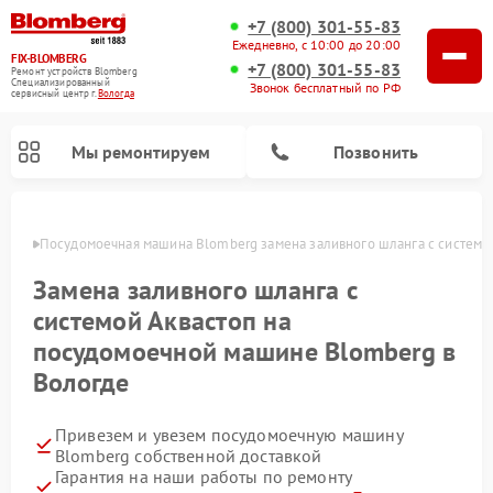
+7 (800) 301-55-83
Ежедневно, с 10:00 до 20:00
FIX-BLOMBERG
+7 (800) 301-55-83
Ремонт устройств Blomberg
Специализированный
Звонок бесплатный по РФ
cервисный центр г.
Вологда
Мы ремонтируем
Позвонить
логде
Посудомоечная машина Blomberg замена заливного шланга с системой
Замена заливного шланга с
системой Аквастоп на
посудомоечной машине Blomberg в
Вологде
Привезем и увезем посудомоечную машину
Ремонт варочных панелей Blomberg
Ремонт кухонных плит Blomberg
Ремонт стиральных машин Blomberg
Ремонт холодильников Blomberg
Ремонт духовых шкафов Blomberg
Ремонт микроволновых печей Blomberg
Ремонт холодильных камер Blomberg
Blomberg собственной доставкой
Гарантия на наши работы по ремонту