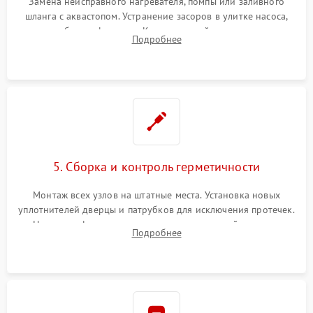
Замена неисправного нагревателя, помпы или заливного
шланга с аквастопом. Устранение засоров в улитке насоса,
патрубках и фильтрах. Компонентный ремонт платы
Подробнее
управления, восстановление поврежденной проводки.
5. Сборка и контроль герметичности
Монтаж всех узлов на штатные места. Установка новых
уплотнителей дверцы и патрубков для исключения протечек.
Надежная фиксация хомутов гидравлической системы,
Подробнее
сборка корпуса и установка датчика поплавка.