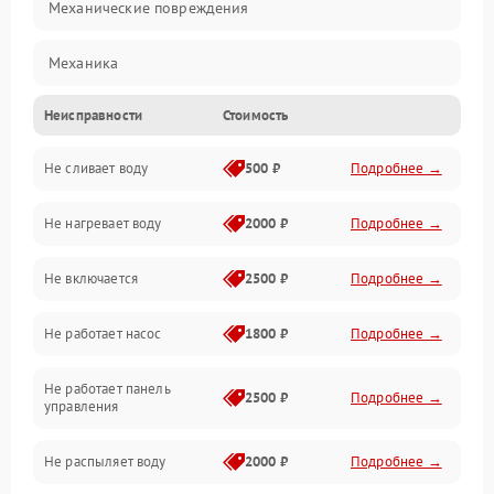
Механические повреждения
Механика
Неисправности
Стоимость
Управление
Не сливает воду
500 ₽
Подробнее →
Электропитание
Не нагревает воду
2000 ₽
Подробнее →
Датчики
Не включается
2500 ₽
Подробнее →
Нагрев
Не работает насос
1800 ₽
Подробнее →
Вода
Не работает панель
Гигиена
2500 ₽
Подробнее →
управления
Программное обеспечение
Не распыляет воду
2000 ₽
Подробнее →