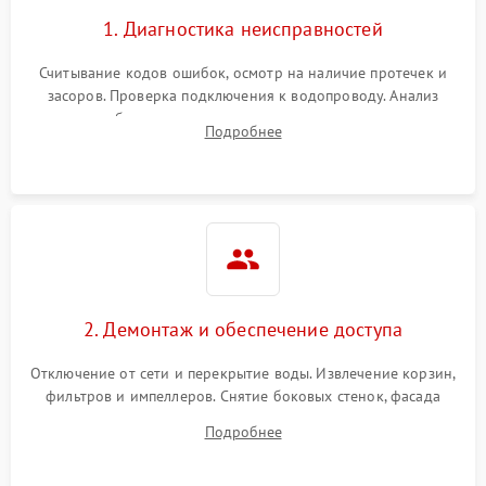
1. Диагностика неисправностей
Считывание кодов ошибок, осмотр на наличие протечек и
засоров. Проверка подключения к водопроводу. Анализ
жалоб на отсутствие слива, нагрева, вращения
Подробнее
разбрызгивателей или срабатывание системы защиты
аквастоп.
2. Демонтаж и обеспечение доступа
Отключение от сети и перекрытие воды. Извлечение корзин,
фильтров и импеллеров. Снятие боковых стенок, фасада
дверцы или нижнего поддона для прямого доступа к
Подробнее
циркуляционному насосу, ТЭНу и сливной помпе.