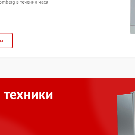
mberg в течении часа
ны
 техники