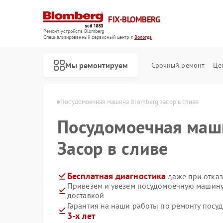
FIX-BLOMBERG
Ремонт устройств Blomberg
Специализированный cервисный центр г.
Вологда
Мы ремонтируем
Срочный ремонт
Це
Blomberg в Вологде
Посудомоечная машина Blomberg засор в сливе
Посудомоечная ма
Засор в сливе
Бесплатная диагностика
даже при отказ
Привезем и увезем посудомоечную машину
доставкой
Гарантия на наши работы по ремонту пос
Ремонт варочных панелей Blomberg
Ремонт духовых шкафов Blomberg
Ремонт кухонных плит Blomberg
Ремонт микроволновых печей Blomberg
Ремонт стиральных машин Blomberg
Ремонт холодильных камер Blomberg
Ремонт холодильников Blomberg
3-х лет