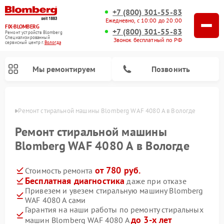
+7 (800) 301-55-83
Ежедневно, с 10:00 до 20:00
FIX-BLOMBERG
+7 (800) 301-55-83
Ремонт устройств Blomberg
Специализированный
Звонок бесплатный по РФ
cервисный центр г.
Вологда
Мы ремонтируем
Позвонить
логде
Ремонт стиральной машины Blomberg WAF 4080 A в Вологде
Ремонт стиральной машины
Blomberg WAF 4080 A в Вологде
от 780 руб.
Стоимость ремонта
Бесплатная диагностика
даже при отказе
Привезем и увезем стиральную машину Blomberg
WAF 4080 A сами
Ремонт варочных панелей Blomberg
Ремонт кухонных плит Blomberg
Ремонт посудомоечных машин Blomberg
Ремонт холодильников Blomberg
Ремонт духовых шкафов Blomberg
Ремонт микроволновых печей Blomberg
Ремонт холодильных камер Blomberg
Гарантия на наши работы по ремонту стиральных
до 3-х лет
машин Blomberg WAF 4080 A