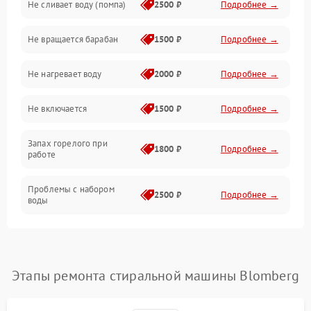
Не сливает воду (помпа)
2500 ₽
Подробнее →
Водоснабжение
Не вращается барабан
1500 ₽
Подробнее →
Слив
Не нагревает воду
2000 ₽
Подробнее →
Программное обеспечение
Не включается
1500 ₽
Подробнее →
Запах горелого при
1800 ₽
Подробнее →
работе
Проблемы с набором
2500 ₽
Подробнее →
воды
Замена ТЭНа
2200 ₽
Подробнее →
Замена платы управления
2200 ₽
Подробнее →
Этапы ремонта стиральной машины Blomberg