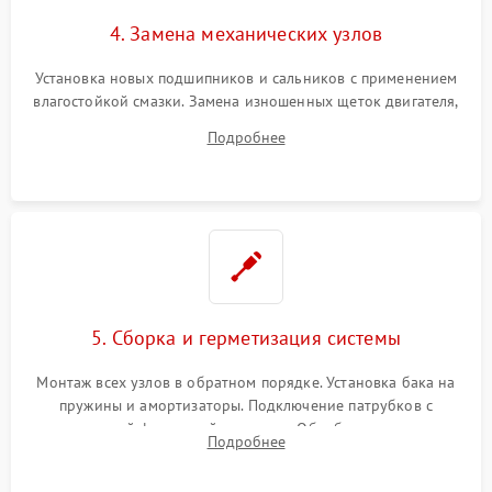
4. Замена механических узлов
Установка новых подшипников и сальников с применением
влагостойкой смазки. Замена изношенных щеток двигателя,
порванного ремня привода, неисправного сливного насоса
Подробнее
или поврежденной резиновой манжеты.
5. Сборка и герметизация системы
Монтаж всех узлов в обратном порядке. Установка бака на
пружины и амортизаторы. Подключение патрубков с
надежной фиксацией хомутами. Обработка стыков
Подробнее
герметиком для предотвращения возможных протечек воды.