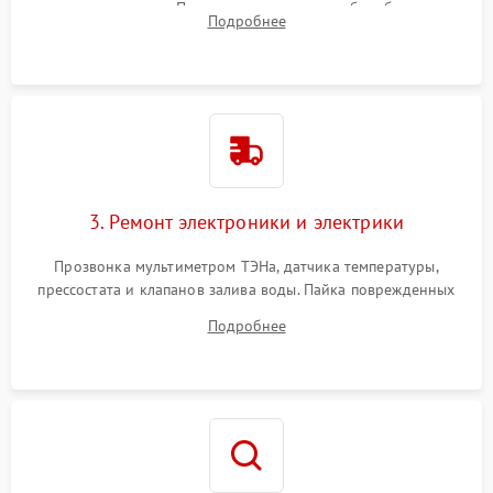
амортизаторов. Проверка подшипников барабана и
Подробнее
крестовины на износ, а манжеты люка на разрывы.
3. Ремонт электроники и электрики
Прозвонка мультиметром ТЭНа, датчика температуры,
прессостата и клапанов залива воды. Пайка поврежденных
дорожек или замена симисторов на плате управления.
Подробнее
Восстановление целостности проводки и контактов.