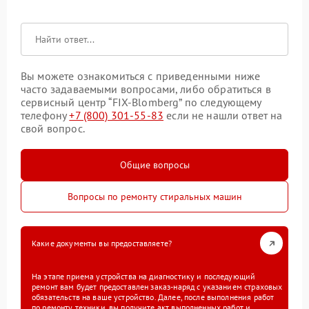
Вы можете ознакомиться с приведенными ниже
часто задаваемыми вопросами, либо обратиться в
сервисный центр “FIX-Blomberg” по следующему
телефону
+7 (800) 301-55-83
если не нашли ответ на
свой вопрос.
Общие вопросы
Вопросы по ремонту стиральных машин
Какие документы вы предоставляете?
На этапе приема устройства на диагностику и последующий
ремонт вам будет предоставлен заказ-наряд с указанием страховых
обязательств на ваше устройство. Далее, после выполнения работ
по ремонту техники, вы получите акт выполненных работ и