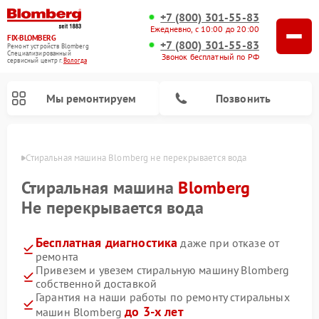
+7 (800) 301-55-83
Ежедневно, с 10:00 до 20:00
FIX-BLOMBERG
+7 (800) 301-55-83
Ремонт устройств Blomberg
Специализированный
Звонок бесплатный по РФ
cервисный центр г.
Вологда
Мы ремонтируем
Позвонить
логде
Стиральная машина Blomberg не перекрывается вода
Стиральная машина
Blomberg
Не перекрывается вода
Бесплатная диагностика
даже при отказе от
ремонта
Привезем и увезем стиральную машину Blomberg
собственной доставкой
Ремонт варочных панелей Blomberg
Ремонт кухонных плит Blomberg
Ремонт посудомоечных машин Blomberg
Ремонт холодильников Blomberg
Ремонт духовых шкафов Blomberg
Ремонт микроволновых печей Blomberg
Ремонт холодильных камер Blomberg
Гарантия на наши работы по ремонту стиральных
до 3-х лет
машин Blomberg