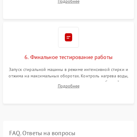
Подробнее
герметиком для предотвращения возможных протечек воды.
6. Финальное тестирование работы
Запуск стиральной машины в режиме интенсивной стирки и
отжима на максимальных оборотах. Контроль нагрева воды,
корректности слива, отсутствия излишних вибраций,
Подробнее
посторонних стуков и протечек под корпусом.
FAQ. Ответы на вопросы