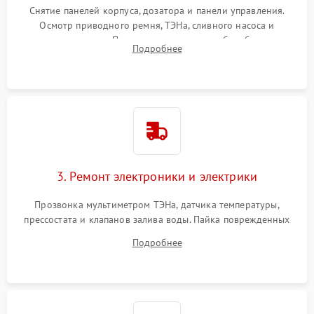
Снятие панелей корпуса, дозатора и панели управления.
Осмотр приводного ремня, ТЭНа, сливного насоса и
амортизаторов. Проверка подшипников барабана и
Подробнее
крестовины на износ, а манжеты люка на разрывы.
3. Ремонт электроники и электрики
Прозвонка мультиметром ТЭНа, датчика температуры,
прессостата и клапанов залива воды. Пайка поврежденных
дорожек или замена симисторов на плате управления.
Подробнее
Восстановление целостности проводки и контактов.