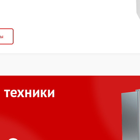
ны
 техники