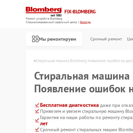
FIX-BLOMBERG
Ремонт устройств Blomberg
Специализированный cервисный центр г.
Вологда
Мы ремонтируем
Срочный ремонт
Це
Blomberg в Вологде
Стиральная машина Blomberg появление ошибок на дис
Стиральная машина
Появление ошибок н
Бесплатная диагностика
даже при отказ
Привезем и увезем стиральную машину Blo
Гарантия на наши работы по ремонту сти
лет
Ремонт варочных панелей Blomberg
Ремонт духовых шкафов Blomberg
Ремонт кухонных плит Blomberg
Ремонт микроволновых печей Blomberg
Ремонт посудомоечных машин Blomberg
Ремонт холодильных камер Blomberg
Ремонт холодильников Blomberg
Срочный ремонт стиральных машин Blombe