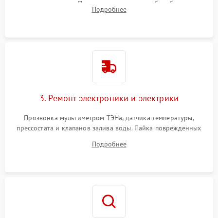
амортизаторов. Проверка подшипников барабана и
Подробнее
крестовины на износ, а манжеты люка на разрывы.
3. Ремонт электроники и электрики
Прозвонка мультиметром ТЭНа, датчика температуры,
прессостата и клапанов залива воды. Пайка поврежденных
дорожек или замена симисторов на плате управления.
Подробнее
Восстановление целостности проводки и контактов.