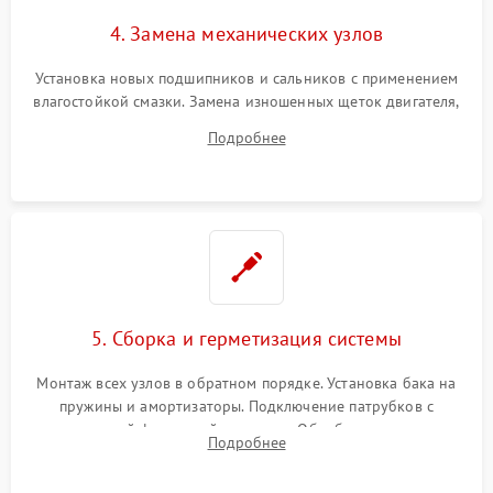
4. Замена механических узлов
Установка новых подшипников и сальников с применением
влагостойкой смазки. Замена изношенных щеток двигателя,
порванного ремня привода, неисправного сливного насоса
Подробнее
или поврежденной резиновой манжеты.
5. Сборка и герметизация системы
Монтаж всех узлов в обратном порядке. Установка бака на
пружины и амортизаторы. Подключение патрубков с
надежной фиксацией хомутами. Обработка стыков
Подробнее
герметиком для предотвращения возможных протечек воды.