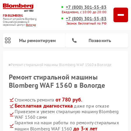
+7 (800) 301-55-83
Ежедневно, с 10:00 до 20:00
FIX-BLOMBERG
+7 (800) 301-55-83
Ремонт устройств Blomberg
Специализированный
Звонок бесплатный по РФ
cервисный центр г.
Вологда
Мы ремонтируем
Позвонить
логде
Ремонт стиральной машины Blomberg WAF 1560 в Вологде
Ремонт стиральной машины
Blomberg WAF 1560 в Вологде
от 780 руб.
Стоимость ремонта
Бесплатная диагностика
даже при отказе
Привезем и увезем стиральную машину Blomberg
WAF 1560 сами
Ремонт варочных панелей Blomberg
Ремонт кухонных плит Blomberg
Ремонт посудомоечных машин Blomberg
Ремонт холодильников Blomberg
Ремонт духовых шкафов Blomberg
Ремонт микроволновых печей Blomberg
Ремонт холодильных камер Blomberg
Гарантия на наши работы по ремонту стиральных
до 3-х лет
машин Blomberg WAF 1560