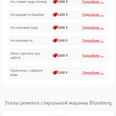
Не сливает воду (помпа)
2500 ₽
Подробнее →
Водоснабжение
Не вращается барабан
1500 ₽
Подробнее →
Слив
Не нагревает воду
2000 ₽
Подробнее →
Программное обеспечение
Не включается
1500 ₽
Подробнее →
Запах горелого при
1800 ₽
Подробнее →
работе
Проблемы с набором
2500 ₽
Подробнее →
воды
Замена ТЭНа
2200 ₽
Подробнее →
Замена платы управления
2200 ₽
Подробнее →
Этапы ремонта стиральной машины Blomberg