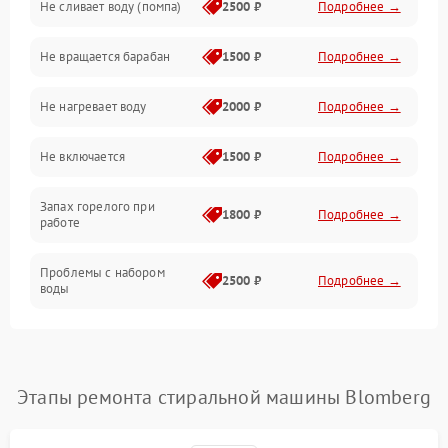
Не сливает воду (помпа)
2500 ₽
Подробнее →
Водоснабжение
Не вращается барабан
1500 ₽
Подробнее →
Слив
Не нагревает воду
2000 ₽
Подробнее →
Программное обеспечение
Не включается
1500 ₽
Подробнее →
Запах горелого при
1800 ₽
Подробнее →
работе
Проблемы с набором
2500 ₽
Подробнее →
воды
Замена ТЭНа
2200 ₽
Подробнее →
Замена платы управления
2200 ₽
Подробнее →
Этапы ремонта стиральной машины Blomberg