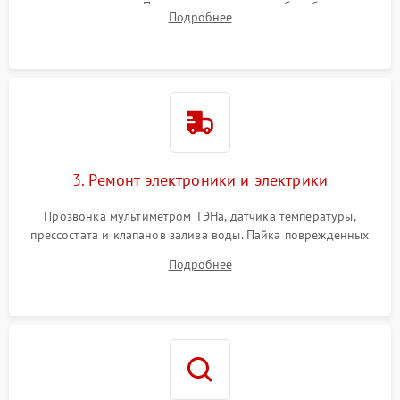
амортизаторов. Проверка подшипников барабана и
Подробнее
крестовины на износ, а манжеты люка на разрывы.
3. Ремонт электроники и электрики
Прозвонка мультиметром ТЭНа, датчика температуры,
прессостата и клапанов залива воды. Пайка поврежденных
дорожек или замена симисторов на плате управления.
Подробнее
Восстановление целостности проводки и контактов.