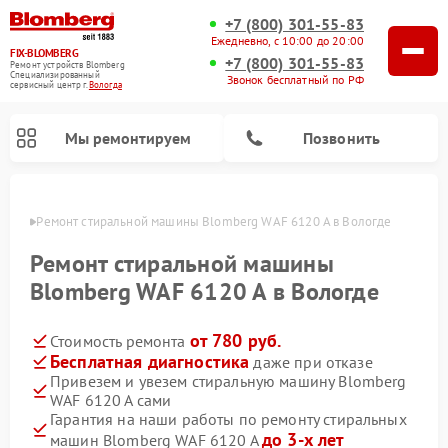
+7 (800) 301-55-83
Ежедневно, с 10:00 до 20:00
FIX-BLOMBERG
+7 (800) 301-55-83
Ремонт устройств Blomberg
Специализированный
Звонок бесплатный по РФ
cервисный центр г.
Вологда
Мы ремонтируем
Позвонить
логде
Ремонт стиральной машины Blomberg WAF 6120 A в Вологде
Ремонт стиральной машины
Blomberg WAF 6120 A в Вологде
от 780 руб.
Стоимость ремонта
Бесплатная диагностика
даже при отказе
Привезем и увезем стиральную машину Blomberg
WAF 6120 A сами
Ремонт варочных панелей Blomberg
Ремонт кухонных плит Blomberg
Ремонт посудомоечных машин Blomberg
Ремонт холодильников Blomberg
Ремонт духовых шкафов Blomberg
Ремонт микроволновых печей Blomberg
Ремонт холодильных камер Blomberg
Гарантия на наши работы по ремонту стиральных
до 3-х лет
машин Blomberg WAF 6120 A