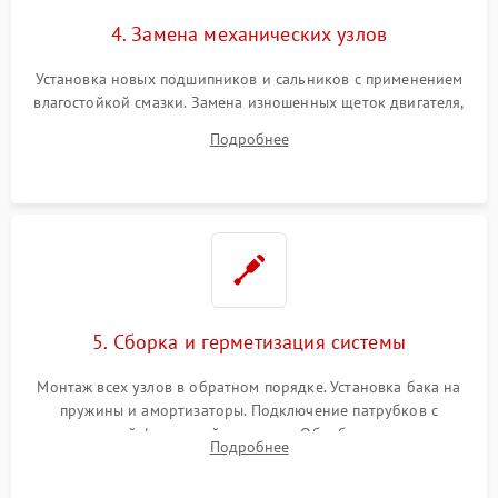
4. Замена механических узлов
Установка новых подшипников и сальников с применением
влагостойкой смазки. Замена изношенных щеток двигателя,
порванного ремня привода, неисправного сливного насоса
Подробнее
или поврежденной резиновой манжеты.
5. Сборка и герметизация системы
Монтаж всех узлов в обратном порядке. Установка бака на
пружины и амортизаторы. Подключение патрубков с
надежной фиксацией хомутами. Обработка стыков
Подробнее
герметиком для предотвращения возможных протечек воды.