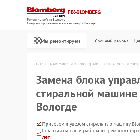
FIX-BLOMBERG
Ремонт устройств Blomberg
Специализированный cервисный центр г.
Вологда
Мы ремонтируем
Срочный ремонт
Це
Blomberg в Вологде
Стиральная машина Blomberg замена блока управления
Замена блока управ
стиральной машине 
Вологде
Привезем и увезем стиральную машину Blo
Гарантия на наши работы по ремонту сти
Ремонт варочных панелей Blomberg
Ремонт духовых шкафов Blomberg
Ремонт кухонных плит Blomberg
Ремонт микроволновых печей Blomberg
Ремонт посудомоечных машин Blomberg
Ремонт холодильных камер Blomberg
Ремонт холодильников Blomberg
лет