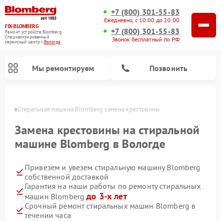
+7 (800) 301-55-83
Ежедневно, с 10:00 до 20:00
FIX-BLOMBERG
+7 (800) 301-55-83
Ремонт устройств Blomberg
Специализированный
Звонок бесплатный по РФ
cервисный центр г.
Вологда
Мы ремонтируем
Позвонить
логде
Стиральная машина Blomberg замена крестовины
Замена крестовины на стиральной
машине Blomberg в Вологде
Привезем и увезем стиральную машину Blomberg
собственной доставкой
Гарантия на наши работы по ремонту стиральных
до 3-х лет
машин Blomberg
Ремонт варочных панелей Blomberg
Ремонт кухонных плит Blomberg
Ремонт посудомоечных машин Blomberg
Ремонт холодильников Blomberg
Ремонт духовых шкафов Blomberg
Ремонт микроволновых печей Blomberg
Ремонт холодильных камер Blomberg
Срочный ремонт стиральных машин Blomberg в
течении часа