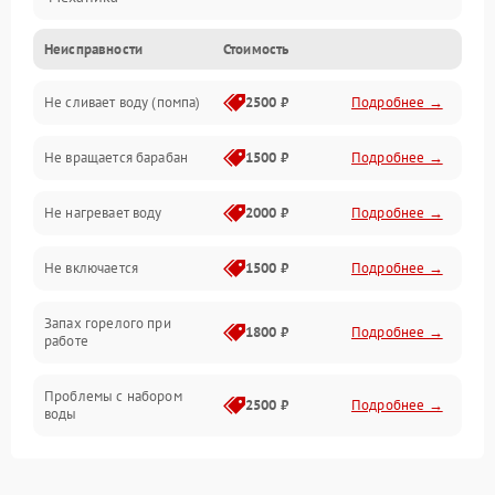
Неисправности
Стоимость
Электропитание
Не сливает воду (помпа)
2500 ₽
Подробнее →
Водоснабжение
Не вращается барабан
1500 ₽
Подробнее →
Слив
Не нагревает воду
2000 ₽
Подробнее →
Программное обеспечение
Не включается
1500 ₽
Подробнее →
Запах горелого при
1800 ₽
Подробнее →
работе
Проблемы с набором
2500 ₽
Подробнее →
воды
Замена ТЭНа
2200 ₽
Подробнее →