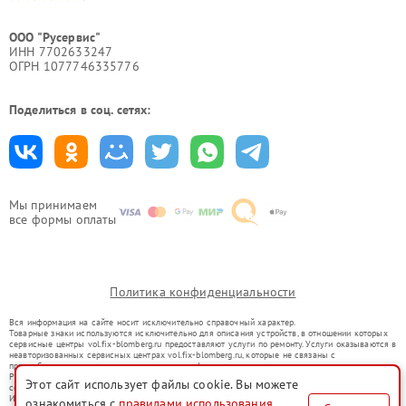
ООО "Русервис"
ИНН 7702633247
ОГРН 1077746335776
Поделиться в соц. сетях:
Мы принимаем
все формы оплаты
Политика конфиденциальности
Вся информация на сайте носит исключительно справочный характер.
Товарные знаки используются исключительно для описания устройств, в отношении которых
сервисные центры vol.fix-blomberg.ru предоставляют услуги по ремонту. Услуги оказываются в
неавторизованных сервисных центрах vol.fix-blomberg.ru, которые не связаны с
правообладателями товарных знаков или их официальными представителями.
Ремонт осуществляется для устройств, уже введенных в гражданский оборот в соответствии
Этот сайт использует файлы cookie. Вы можете
со статьей 1487 ГК РФ.
Использование товарных знаков не преследует цели индивидуализации услуг или введения
ознакомиться с
правилами использования