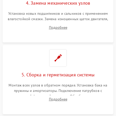
4. Замена механических узлов
Установка новых подшипников и сальников с применением
влагостойкой смазки. Замена изношенных щеток двигателя,
порванного ремня привода, неисправного сливного насоса
Подробнее
или поврежденной резиновой манжеты.
5. Сборка и герметизация системы
Монтаж всех узлов в обратном порядке. Установка бака на
пружины и амортизаторы. Подключение патрубков с
надежной фиксацией хомутами. Обработка стыков
Подробнее
герметиком для предотвращения возможных протечек воды.