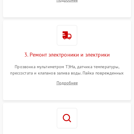
Подробнее
крестовины на износ, а манжеты люка на разрывы.
3. Ремонт электроники и электрики
Прозвонка мультиметром ТЭНа, датчика температуры,
прессостата и клапанов залива воды. Пайка поврежденных
дорожек или замена симисторов на плате управления.
Подробнее
Восстановление целостности проводки и контактов.