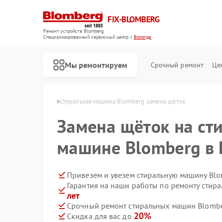
FIX-BLOMBERG
Ремонт устройств Blomberg
Специализированный cервисный центр г.
Вологда
Мы ремонтируем
Срочный ремонт
Це
Blomberg в Вологде
Стиральная машина Blomberg замена щёток
Замена щёток на ст
машине Blomberg в 
Привезем и увезем стиральную машину Blo
Гарантия на наши работы по ремонту сти
лет
Срочный ремонт стиральных машин Blombe
Ремонт варочных панелей Blomberg
Ремонт духовых шкафов Blomberg
Ремонт кухонных плит Blomberg
Ремонт микроволновых печей Blomberg
Ремонт посудомоечных машин Blomberg
Ремонт холодильных камер Blomberg
Ремонт холодильников Blomberg
20%
Скидка для вас до