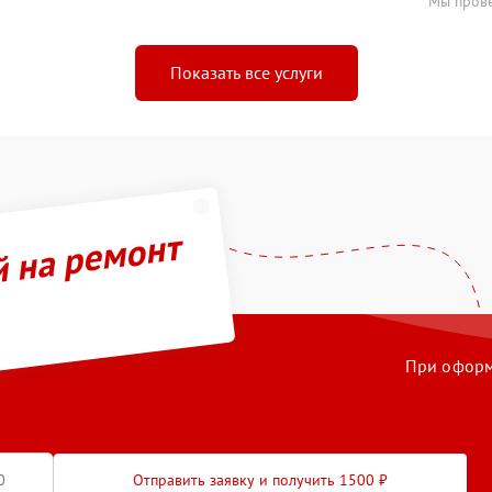
Мы прове
Показать все услуги
й на ремонт
При оформл
Отправить заявку и получить 1500 ₽