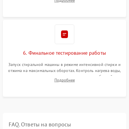
Подробнее
герметиком для предотвращения возможных протечек воды.
6. Финальное тестирование работы
Запуск стиральной машины в режиме интенсивной стирки и
отжима на максимальных оборотах. Контроль нагрева воды,
корректности слива, отсутствия излишних вибраций,
Подробнее
посторонних стуков и протечек под корпусом.
FAQ. Ответы на вопросы