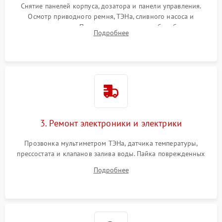
Снятие панелей корпуса, дозатора и панели управления.
Осмотр приводного ремня, ТЭНа, сливного насоса и
амортизаторов. Проверка подшипников барабана и
Подробнее
крестовины на износ, а манжеты люка на разрывы.
3. Ремонт электроники и электрики
Прозвонка мультиметром ТЭНа, датчика температуры,
прессостата и клапанов залива воды. Пайка поврежденных
дорожек или замена симисторов на плате управления.
Подробнее
Восстановление целостности проводки и контактов.