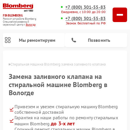
+7 (800) 301-55-83
Ежедневно, с 10:00 до 20:00
FIX-BLOMBERG
+7 (800) 301-55-83
Ремонт устройств Blomberg
Специализированный
Звонок бесплатный по РФ
cервисный центр г.
Вологда
Мы ремонтируем
Позвонить
логде
Стиральная машина Blomberg замена заливного клапана
Замена заливного клапана на
стиральной машине Blomberg в
Вологде
Привезем и увезем стиральную машину Blomberg
собственной доставкой
Гарантия на наши работы по ремонту стиральных
Ремонт варочных панелей Blomberg
Ремонт кухонных плит Blomberg
Ремонт посудомоечных машин Blomberg
Ремонт холодильников Blomberg
Ремонт духовых шкафов Blomberg
Ремонт микроволновых печей Blomberg
Ремонт холодильных камер Blomberg
до 3-х лет
машин Blomberg
Срочный ремонт стиральных машин Blomberg в