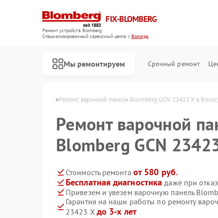
FIX-BLOMBERG
Ремонт устройств Blomberg
Специализированный cервисный центр г.
Вологда
Мы ремонтируем
Срочный ремонт
Це
Blomberg в Вологде
Ремонт варочной панели Blomberg GCN 23423 X в Воло
Ремонт варочной па
Blomberg GCN 23423
от 580 руб.
Стоимость ремонта
Бесплатная диагностика
даже при отказ
Привезем и увезем варочную панель Blomb
Гарантия на наши работы по ремонту варо
Ремонт духовых шкафов Blomberg
Ремонт кухонных плит Blomberg
Ремонт микроволновых печей Blomberg
Ремонт посудомоечных машин Blomberg
Ремонт стиральных машин Blomberg
Ремонт холодильных камер Blomberg
Ремонт холодильников Blomberg
до 3-х лет
23423 X