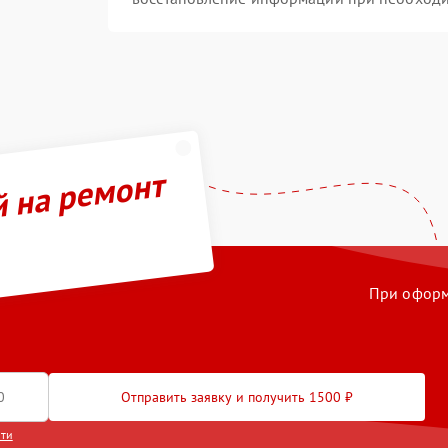
й на ремонт
При оформл
Отправить заявку и получить 1500 ₽
сти