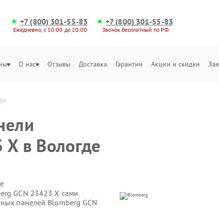
+7 (800) 301-55-83
+7 (800) 301-55-83
Ежедневно, с 10:00 до 20:00
Звонок бесплатный по РФ
ны
О нас
Отзывы
Доставка
Гарантии
Акции и скидки
Зая
где
нели
 X в Вологде
е
erg GCN 23423 X сами
чных панелей Blomberg GCN