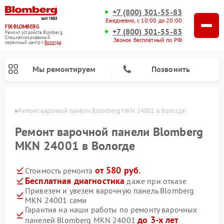
+7 (800) 301-55-83
Ежедневно, с 10:00 до 20:00
FIX-BLOMBERG
+7 (800) 301-55-83
Ремонт устройств Blomberg
Специализированный
Звонок бесплатный по РФ
cервисный центр г.
Вологда
Мы ремонтируем
Позвонить
логде
Ремонт варочной панели Blomberg MKN 24001 в Вологде
Ремонт варочной панели Blomberg
MKN 24001 в Вологде
от 580 руб.
Стоимость ремонта
Бесплатная диагностика
даже при отказе
Привезем и увезем варочную панель Blomberg
MKN 24001 сами
Ремонт духовых шкафов Blomberg
Ремонт микроволновых печей Blomberg
Ремонт стиральных машин Blomberg
Ремонт холодильников Blomberg
Ремонт кухонных плит Blomberg
Ремонт посудомоечных машин Blomberg
Ремонт холодильных камер Blomberg
Гарантия на наши работы по ремонту варочных
до 3-х лет
панелей Blomberg MKN 24001