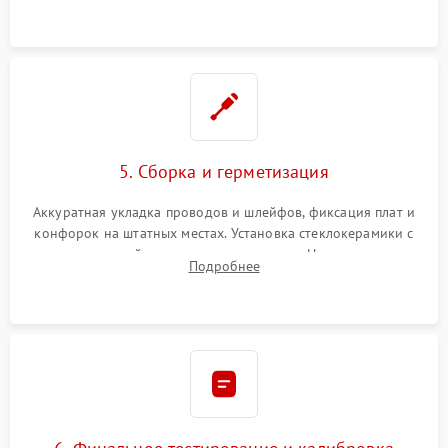
проводки.
5. Сборка и герметизация
Аккуратная укладка проводов и шлейфов, фиксация плат и
конфорок на штатных местах. Установка стеклокерамики с
проверкой равномерности зазоров. Нанесение
Подробнее
термостойкого герметика или укладка уплотнительной
ленты по контуру.