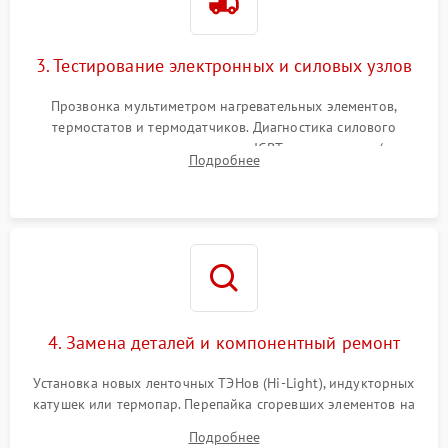
3. Тестирование электронных и силовых узлов
Прозвонка мультиметром нагревательных элементов,
термостатов и термодатчиков. Диагностика силового
модуля, реле, диодных мостов и IGBT-транзисторов (для
Подробнее
индукции). Проверка кранов и газ-контроля (для газовых
панелей).
4. Замена деталей и компонентный ремонт
Установка новых ленточных ТЭНов (Hi-Light), индукторных
катушек или термопар. Перепайка сгоревших элементов на
плате управления, восстановление токопроводящих
Подробнее
дорожек. Очистка контактов и замена поврежденной