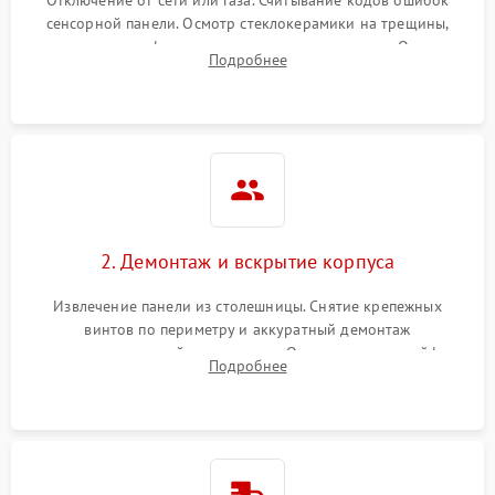
Отключение от сети или газа. Считывание кодов ошибок
сенсорной панели. Осмотр стеклокерамики на трещины,
проверка конфорок на равномерность нагрева. Опрос
Подробнее
клиента о симптомах (не включается, не видит посуду,
щелкает).
2. Демонтаж и вскрытие корпуса
Извлечение панели из столешницы. Снятие крепежных
винтов по периметру и аккуратный демонтаж
стеклокерамической поверхности. Отсоединение шлейфов
Подробнее
сенсорного блока для доступа к силовым платам, катушкам
или ТЭНам.