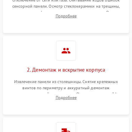
Отключение от сети или газа. Считывание кодов ошибок
сенсорной панели. Осмотр стеклокерамики на трещины,
проверка конфорок на равномерность нагрева. Опрос
Подробнее
клиента о симптомах (не включается, не видит посуду,
щелкает).
2. Демонтаж и вскрытие корпуса
Извлечение панели из столешницы. Снятие крепежных
винтов по периметру и аккуратный демонтаж
стеклокерамической поверхности. Отсоединение шлейфов
Подробнее
сенсорного блока для доступа к силовым платам, катушкам
или ТЭНам.