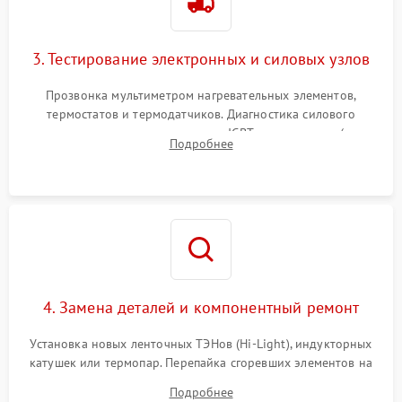
3. Тестирование электронных и силовых узлов
Прозвонка мультиметром нагревательных элементов,
термостатов и термодатчиков. Диагностика силового
модуля, реле, диодных мостов и IGBT-транзисторов (для
Подробнее
индукции). Проверка кранов и газ-контроля (для газовых
панелей).
4. Замена деталей и компонентный ремонт
Установка новых ленточных ТЭНов (Hi-Light), индукторных
катушек или термопар. Перепайка сгоревших элементов на
плате управления, восстановление токопроводящих
Подробнее
дорожек. Очистка контактов и замена поврежденной