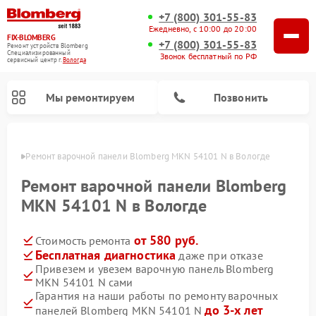
+7 (800) 301-55-83
Ежедневно, с 10:00 до 20:00
FIX-BLOMBERG
+7 (800) 301-55-83
Ремонт устройств Blomberg
Специализированный
Звонок бесплатный по РФ
cервисный центр г.
Вологда
Мы ремонтируем
Позвонить
логде
Ремонт варочной панели Blomberg MKN 54101 N в Вологде
Ремонт варочной панели Blomberg
MKN 54101 N в Вологде
от 580 руб.
Стоимость ремонта
Бесплатная диагностика
даже при отказе
Привезем и увезем варочную панель Blomberg
MKN 54101 N сами
Ремонт духовых шкафов Blomberg
Ремонт микроволновых печей Blomberg
Ремонт стиральных машин Blomberg
Ремонт холодильников Blomberg
Ремонт кухонных плит Blomberg
Ремонт посудомоечных машин Blomberg
Ремонт холодильных камер Blomberg
Гарантия на наши работы по ремонту варочных
до 3-х лет
панелей Blomberg MKN 54101 N