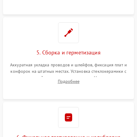
проводки.
5. Сборка и герметизация
Аккуратная укладка проводов и шлейфов, фиксация плат и
конфорок на штатных местах. Установка стеклокерамики с
проверкой равномерности зазоров. Нанесение
Подробнее
термостойкого герметика или укладка уплотнительной
ленты по контуру.