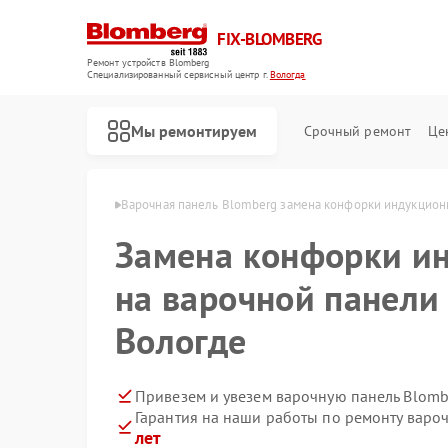
FIX-BLOMBERG
Ремонт устройств Blomberg
Специализированный cервисный центр г.
Вологда
Мы ремонтируем
Срочный ремонт
Це
Blomberg в Вологде
Варочная панель Blomberg замена конфорки индукцион
Замена конфорки и
на варочной панели
Вологде
Привезем и увезем варочную панель Blomb
Гарантия на наши работы по ремонту вар
Ремонт духовых шкафов Blomberg
Ремонт кухонных плит Blomberg
Ремонт микроволновых печей Blomberg
Ремонт посудомоечных машин Blomberg
Ремонт стиральных машин Blomberg
Ремонт холодильных камер Blomberg
Ремонт холодильников Blomberg
лет